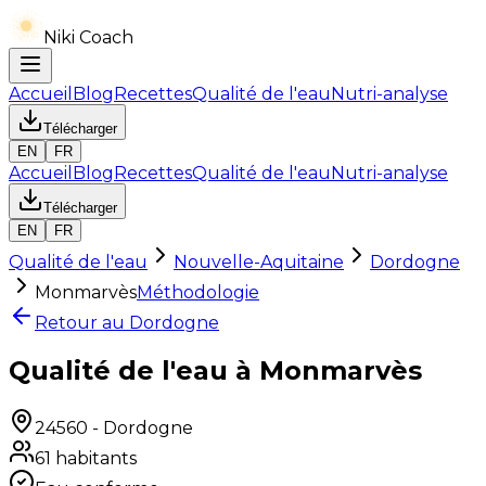
Niki Coach
Accueil
Blog
Recettes
Qualité de l'eau
Nutri-analyse
Télécharger
EN
FR
Accueil
Blog
Recettes
Qualité de l'eau
Nutri-analyse
Télécharger
EN
FR
Qualité de l'eau
Nouvelle-Aquitaine
Dordogne
Monmarvès
Méthodologie
Retour au
Dordogne
Qualité de l'eau à Monmarvès
24560
-
Dordogne
61
habitants