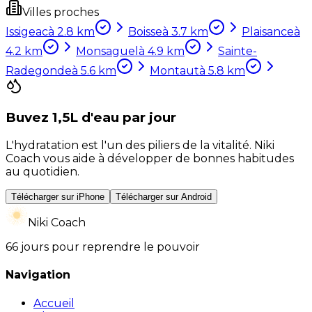
Villes proches
Issigeac
à
2.8
km
Boisse
à
3.7
km
Plaisance
à
4.2
km
Monsaguel
à
4.9
km
Sainte-
Radegonde
à
5.6
km
Montaut
à
5.8
km
Buvez 1,5L d'eau par jour
L'hydratation est l'un des piliers de la vitalité. Niki
Coach vous aide à développer de bonnes habitudes
au quotidien.
Télécharger sur iPhone
Télécharger sur Android
Niki Coach
66 jours pour reprendre le pouvoir
Navigation
Accueil