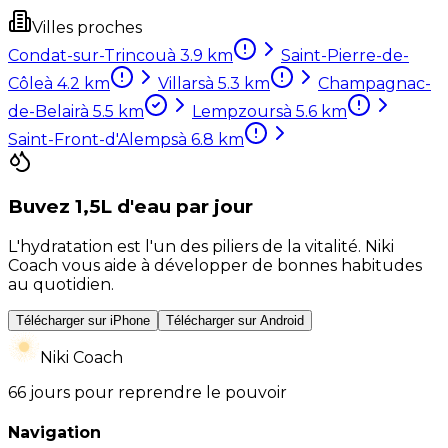
Villes proches
Condat-sur-Trincou
à
3.9
km
Saint-Pierre-de-
Côle
à
4.2
km
Villars
à
5.3
km
Champagnac-
de-Belair
à
5.5
km
Lempzours
à
5.6
km
Saint-Front-d'Alemps
à
6.8
km
Buvez 1,5L d'eau par jour
L'hydratation est l'un des piliers de la vitalité. Niki
Coach vous aide à développer de bonnes habitudes
au quotidien.
Télécharger sur iPhone
Télécharger sur Android
Niki Coach
66 jours pour reprendre le pouvoir
Navigation