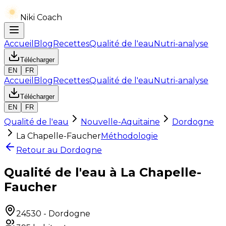
Niki Coach
Accueil
Blog
Recettes
Qualité de l'eau
Nutri-analyse
Télécharger
EN
FR
Accueil
Blog
Recettes
Qualité de l'eau
Nutri-analyse
Télécharger
EN
FR
Qualité de l'eau
Nouvelle-Aquitaine
Dordogne
La Chapelle-Faucher
Méthodologie
Retour au
Dordogne
Qualité de l'eau à La Chapelle-
Faucher
24530
-
Dordogne