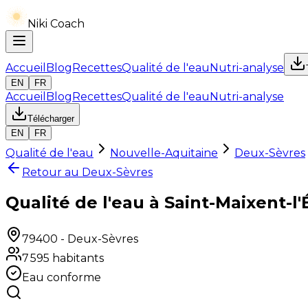
Niki Coach
Accueil
Blog
Recettes
Qualité de l'eau
Nutri-analyse
EN
FR
Accueil
Blog
Recettes
Qualité de l'eau
Nutri-analyse
Télécharger
EN
FR
Qualité de l'eau
Nouvelle-Aquitaine
Deux-Sèvres
Retour au
Deux-Sèvres
Qualité de l'eau à Saint-Maixent-l'
79400
-
Deux-Sèvres
7 595
habitants
Eau conforme