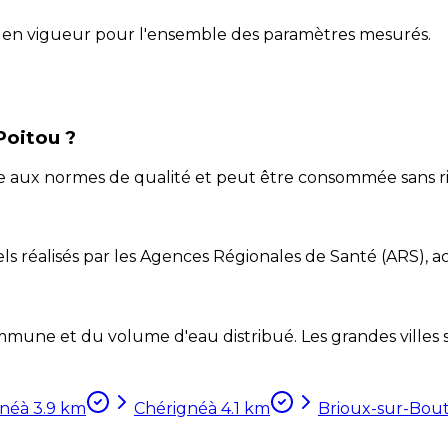
 en vigueur pour l'ensemble des paramètres mesurés.
Poitou ?
me aux normes de qualité et peut être consommée sans r
ls réalisés par les Agences Régionales de Santé (ARS), ac
mune et du volume d'eau distribué. Les grandes villes so
gné
à
3.9
km
Chérigné
à
4.1
km
Brioux-sur-Bou