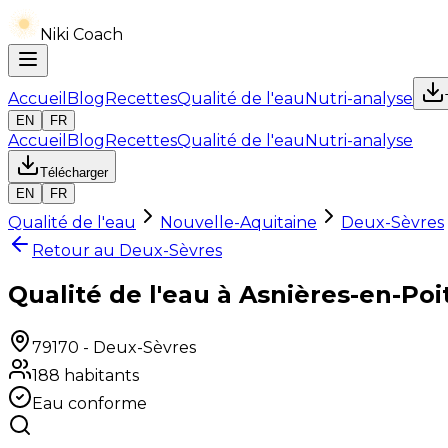
Niki Coach
Accueil
Blog
Recettes
Qualité de l'eau
Nutri-analyse
EN
FR
Accueil
Blog
Recettes
Qualité de l'eau
Nutri-analyse
Télécharger
EN
FR
Qualité de l'eau
Nouvelle-Aquitaine
Deux-Sèvres
Retour au
Deux-Sèvres
Qualité de l'eau à Asnières-en-Poi
79170
-
Deux-Sèvres
188
habitants
Eau conforme