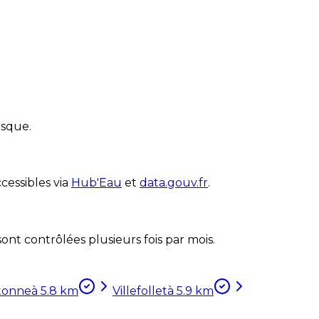
isque.
cessibles via
Hub'Eau
et
data.gouv.fr
.
nt contrôlées plusieurs fois par mois.
tonne
à
5.8
km
Villefollet
à
5.9
km