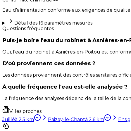
Eau d'alimentation conforme aux exigences de qualité
Détail des
16
paramètres mesurés
Questions fréquentes
Puis-je boire l'eau du robinet à Asnières-en-
Oui, l'eau du robinet à Asnières-en-Poitou est confor
D'où proviennent ces données ?
Les données proviennent des contrôles sanitaires officie
À quelle fréquence l'eau est-elle analysée ?
La fréquence des analyses dépend de la taille de la com
Villes proches
Juillé
à
2.5
km
Paizay-le-Chapt
à
2.6
km
Ensi