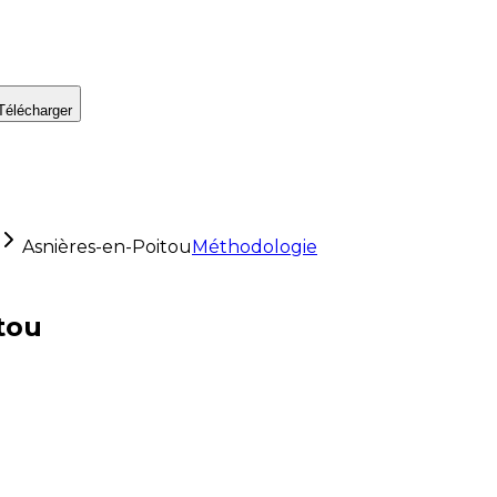
Télécharger
Asnières-en-Poitou
Méthodologie
tou