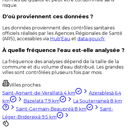
risque.
D'où proviennent ces données ?
Les données proviennent des contrôles sanitaires
officiels réalisés par les Agences Régionales de Santé
(ARS), accessibles via
Hub'Eau
et
data.gouv.fr
.
À quelle fréquence l'eau est-elle analysée ?
La fréquence des analyses dépend de la taille de la
commune et du volume d'eau distribué. Les grandes
villes sont contrôlées plusieurs fois par mois.
Villes proches
Saint-Agnant-de-Versillat
à
4
km
Azerables
à
6.4
km
Bazelat
à
7.9
km
La Souterraine
à
8
km
Saint-Germain-Beaupré
à
8
km
Saint-
Léger-Bridereix
à
9.5
km