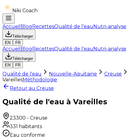
Niki Coach
Accueil
Blog
Recettes
Qualité de l'eau
Nutri-analyse
Télécharger
EN
FR
Accueil
Blog
Recettes
Qualité de l'eau
Nutri-analyse
Télécharger
EN
FR
Qualité de l'eau
Nouvelle-Aquitaine
Creuse
Vareilles
Méthodologie
Retour au
Creuse
Qualité de l'eau à Vareilles
23300
-
Creuse
331
habitants
Eau conforme