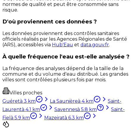
normes de qualité et peut être consommée sans
risque.
D'où proviennent ces données ?
Les données proviennent des contrôles sanitaires
officiels réalisés par les Agences Régionales de Santé
(ARS), accessibles via
Hub'Eau
et
data.gouv.fr
.
À quelle fréquence l'eau est-elle analysée ?
La fréquence des analyses dépend de la taille de la
commune et du volume d'eau distribué. Les grandes
villes sont contrôlées plusieurs fois par mois.
Villes proches
Guéret
à
3
km
La Saunière
à
4
km
Saint-
Laurent
à
4.1
km
Savennes
à
5.8
km
Saint-
Fiel
à
5.9
km
Mazeirat
à
6.3
km