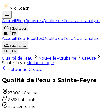
Niki Coach
Accueil
Blog
Recettes
Qualité de l'eau
Nutri-analyse
Télécharger
EN
FR
Accueil
Blog
Recettes
Qualité de l'eau
Nutri-analyse
Télécharger
EN
FR
Qualité de l'eau
Nouvelle-Aquitaine
Creuse
Sainte-Feyre
Méthodologie
Retour au
Creuse
Qualité de l'eau à Sainte-Feyre
23000
-
Creuse
2 566
habitants
Eau conforme