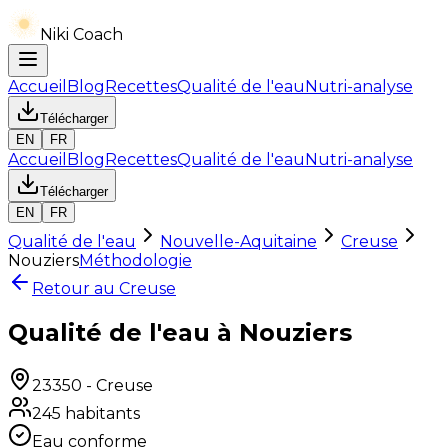
Niki Coach
Accueil
Blog
Recettes
Qualité de l'eau
Nutri-analyse
Télécharger
EN
FR
Accueil
Blog
Recettes
Qualité de l'eau
Nutri-analyse
Télécharger
EN
FR
Qualité de l'eau
Nouvelle-Aquitaine
Creuse
Nouziers
Méthodologie
Retour au
Creuse
Qualité de l'eau à Nouziers
23350
-
Creuse
245
habitants
Eau conforme