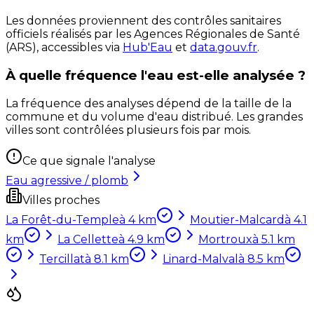
Les données proviennent des contrôles sanitaires
officiels réalisés par les Agences Régionales de Santé
(ARS), accessibles via
Hub'Eau
et
data.gouv.fr
.
À quelle fréquence l'eau est-elle analysée ?
La fréquence des analyses dépend de la taille de la
commune et du volume d'eau distribué. Les grandes
villes sont contrôlées plusieurs fois par mois.
Ce que signale l'analyse
Eau agressive / plomb
Villes proches
La Forêt-du-Temple
à
4
km
Moutier-Malcard
à
4.1
km
La Cellette
à
4.9
km
Mortroux
à
5.1
km
Tercillat
à
8.1
km
Linard-Malval
à
8.5
km