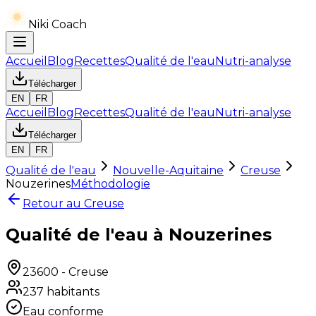
Niki Coach
Accueil
Blog
Recettes
Qualité de l'eau
Nutri-analyse
Télécharger
EN
FR
Accueil
Blog
Recettes
Qualité de l'eau
Nutri-analyse
Télécharger
EN
FR
Qualité de l'eau
Nouvelle-Aquitaine
Creuse
Nouzerines
Méthodologie
Retour au
Creuse
Qualité de l'eau à Nouzerines
23600
-
Creuse
237
habitants
Eau conforme