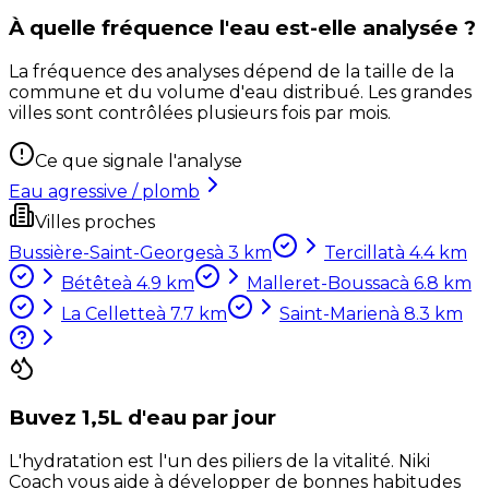
À quelle fréquence l'eau est-elle analysée ?
La fréquence des analyses dépend de la taille de la
commune et du volume d'eau distribué. Les grandes
villes sont contrôlées plusieurs fois par mois.
Ce que signale l'analyse
Eau agressive / plomb
Villes proches
Bussière-Saint-Georges
à
3
km
Tercillat
à
4.4
km
Bétête
à
4.9
km
Malleret-Boussac
à
6.8
km
La Cellette
à
7.7
km
Saint-Marien
à
8.3
km
Buvez 1,5L d'eau par jour
L'hydratation est l'un des piliers de la vitalité. Niki
Coach vous aide à développer de bonnes habitudes