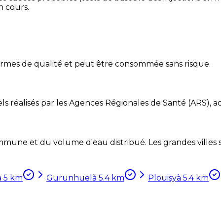
n cours.
ormes de qualité et peut être consommée sans risque.
ls réalisés par les Agences Régionales de Santé (ARS), ac
mune et du volume d'eau distribué. Les grandes villes so
à
5
km
Gurunhuel
à
5.4
km
Plouisy
à
5.4
km