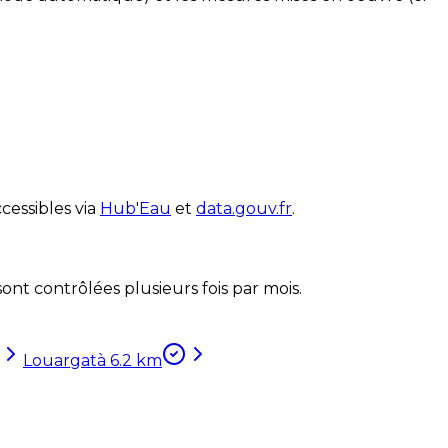
cessibles via
Hub'Eau
et
data.gouv.fr
.
nt contrôlées plusieurs fois par mois.
Louargat
à
6.2
km