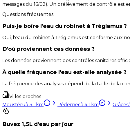
messages du 16/02). Un prélèvement de contrôle est e
Questions fréquentes
Puis-je boire l'eau du robinet à Tréglamus ?
Oui, l'eau du robinet à Tréglamus est conforme aux n
D'où proviennent ces données ?
Les données proviennent des contrôles sanitaires officie
À quelle fréquence l'eau est-elle analysée ?
La fréquence des analyses dépend de la taille de la com
Villes proches
Moustéru
à
3.1
km
Pédernec
à
4.1
km
Grâces
Buvez 1,5L d'eau par jour