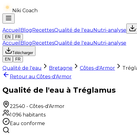
Niki Coach
Accueil
Blog
Recettes
Qualité de l'eau
Nutri-analyse
EN
FR
Accueil
Blog
Recettes
Qualité de l'eau
Nutri-analyse
Télécharger
EN
FR
Qualité de l'eau
Bretagne
Côtes-d'Armor
Trég
Retour au
Côtes-d'Armor
Qualité de l'eau à Tréglamus
22540
-
Côtes-d'Armor
1 096
habitants
Eau conforme