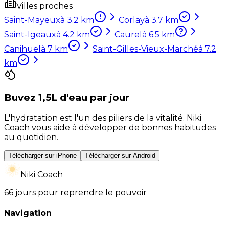
Villes proches
Saint-Mayeux
à
3.2
km
Corlay
à
3.7
km
Saint-Igeaux
à
4.2
km
Caurel
à
6.5
km
Canihuel
à
7
km
Saint-Gilles-Vieux-Marché
à
7.2
km
Buvez 1,5L d'eau par jour
L'hydratation est l'un des piliers de la vitalité. Niki
Coach vous aide à développer de bonnes habitudes
au quotidien.
Télécharger sur iPhone
Télécharger sur Android
Niki Coach
66 jours pour reprendre le pouvoir
Navigation