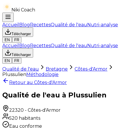
Niki Coach
Accueil
Blog
Recettes
Qualité de l'eau
Nutri-analyse
Télécharger
EN
FR
Accueil
Blog
Recettes
Qualité de l'eau
Nutri-analyse
Télécharger
EN
FR
Qualité de l'eau
Bretagne
Côtes-d'Armor
Plussulien
Méthodologie
Retour au
Côtes-d'Armor
Qualité de l'eau à Plussulien
22320
-
Côtes-d'Armor
520
habitants
Eau conforme