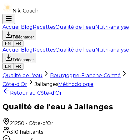
Niki Coach
Accueil
Blog
Recettes
Qualité de l'eau
Nutri-analyse
Télécharger
EN
FR
Accueil
Blog
Recettes
Qualité de l'eau
Nutri-analyse
Télécharger
EN
FR
Qualité de l'eau
Bourgogne-Franche-Comté
Côte-d'Or
Jallanges
Méthodologie
Retour au
Côte-d'Or
Qualité de l'eau à Jallanges
21250
-
Côte-d'Or
310
habitants