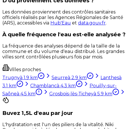
D'où proviennent ces données ?
Les données proviennent des contrôles sanitaires
officiels réalisés par les Agences Régionales de Santé
(ARS), accessibles via
Hub'Eau
et
data.gouv.fr
.
À quelle fréquence l'eau est-elle analysée ?
La fréquence des analyses dépend de la taille de la
commune et du volume d'eau distribué. Les grandes
villes sont contrôlées plusieurs fois par mois.
Villes proches
Trugny
à
1.9
km
Seurre
à
2.9
km
Lanthes
à
3.1
km
Chamblanc
à
4.3
km
Pouilly-sur-
Saône
à
4.5
km
Grosbois-lès-Tichey
à
5.9
km
Buvez 1,5L d'eau par jour
L'hydratation est l'un des piliers de la vitalité. Niki