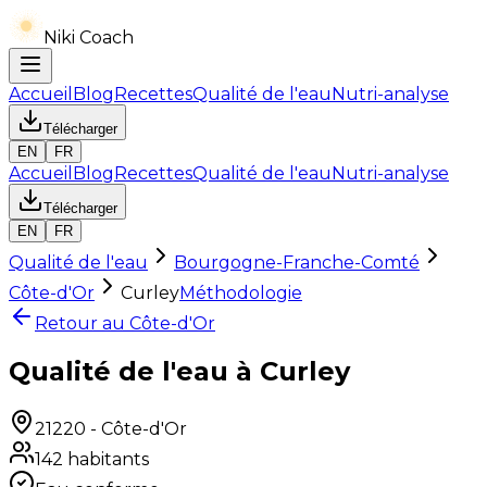
Niki Coach
Accueil
Blog
Recettes
Qualité de l'eau
Nutri-analyse
Télécharger
EN
FR
Accueil
Blog
Recettes
Qualité de l'eau
Nutri-analyse
Télécharger
EN
FR
Qualité de l'eau
Bourgogne-Franche-Comté
Côte-d'Or
Curley
Méthodologie
Retour au
Côte-d'Or
Qualité de l'eau à Curley
21220
-
Côte-d'Or
142
habitants