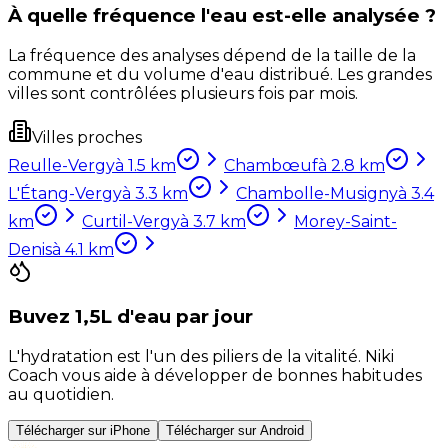
À quelle fréquence l'eau est-elle analysée ?
La fréquence des analyses dépend de la taille de la
commune et du volume d'eau distribué. Les grandes
villes sont contrôlées plusieurs fois par mois.
Villes proches
Reulle-Vergy
à
1.5
km
Chambœuf
à
2.8
km
L'Étang-Vergy
à
3.3
km
Chambolle-Musigny
à
3.4
km
Curtil-Vergy
à
3.7
km
Morey-Saint-
Denis
à
4.1
km
Buvez 1,5L d'eau par jour
L'hydratation est l'un des piliers de la vitalité. Niki
Coach vous aide à développer de bonnes habitudes
au quotidien.
Télécharger sur iPhone
Télécharger sur Android