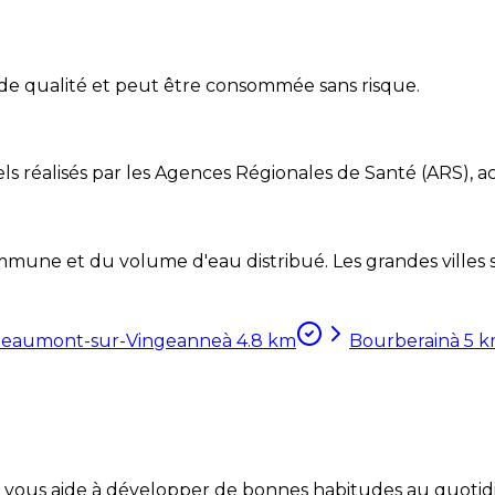
de qualité et peut être consommée sans risque.
ls réalisés par les Agences Régionales de Santé (ARS), ac
mune et du volume d'eau distribué. Les grandes villes so
eaumont-sur-Vingeanne
à
4.8
km
Bourberain
à
5
k
Coach vous aide à développer de bonnes habitudes au quotid