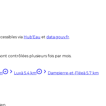
cessibles via
Hub'Eau
et
data.gouv.fr
.
nt contrôlées plusieurs fois par mois.
m
Lux
à
5.4
km
Dampierre-et-Flée
à
5.7
km
ien.