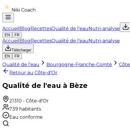
Niki Coach
Accueil
Blog
Recettes
Qualité de l'eau
Nutri-analyse
EN
FR
Accueil
Blog
Recettes
Qualité de l'eau
Nutri-analyse
Télécharger
EN
FR
Qualité de l'eau
Bourgogne-Franche-Comté
Côte
Retour au
Côte-d'Or
Qualité de l'eau à Bèze
21310
-
Côte-d'Or
739
habitants
Eau conforme