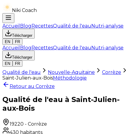
Niki Coach
Accueil
Blog
Recettes
Qualité de l'eau
Nutri-analyse
Télécharger
EN
FR
Accueil
Blog
Recettes
Qualité de l'eau
Nutri-analyse
Télécharger
EN
FR
Qualité de l'eau
Nouvelle-Aquitaine
Corrèze
Saint-Julien-aux-Bois
Méthodologie
Retour au
Corrèze
Qualité de l'eau à Saint-Julien-
aux-Bois
19220
-
Corrèze
430
habitants