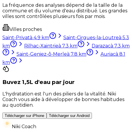
La fréquence des analyses dépend de la taille de la
commune et du volume d'eau distribué. Les grandes
villes sont contrôlées plusieurs fois par mois.
Villes proches
Saint-Privat
à
4.9
km
Saint-Cirgues-la-Loutre
à
5.3
km
Rilhac-Xaintrie
à
7.3
km
Darazac
à
7.3
km
Saint-Geniez-ô-Merle
à
7.8
km
Auriac
à
8.1
km
Buvez 1,5L d'eau par jour
L'hydratation est l'un des piliers de la vitalité. Niki
Coach vous aide à développer de bonnes habitudes
au quotidien.
Télécharger sur iPhone
Télécharger sur Android
Niki Coach