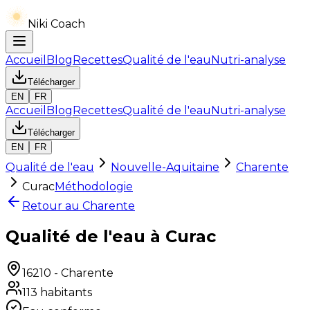
Niki Coach
Accueil
Blog
Recettes
Qualité de l'eau
Nutri-analyse
Télécharger
EN
FR
Accueil
Blog
Recettes
Qualité de l'eau
Nutri-analyse
Télécharger
EN
FR
Qualité de l'eau
Nouvelle-Aquitaine
Charente
Curac
Méthodologie
Retour au
Charente
Qualité de l'eau à Curac
16210
-
Charente
113
habitants