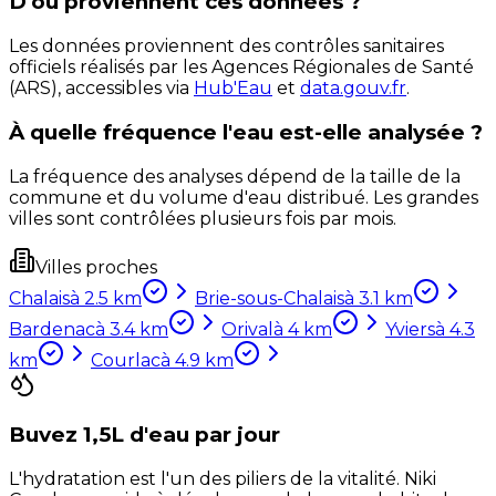
D'où proviennent ces données ?
Les données proviennent des contrôles sanitaires
officiels réalisés par les Agences Régionales de Santé
(ARS), accessibles via
Hub'Eau
et
data.gouv.fr
.
À quelle fréquence l'eau est-elle analysée ?
La fréquence des analyses dépend de la taille de la
commune et du volume d'eau distribué. Les grandes
villes sont contrôlées plusieurs fois par mois.
Villes proches
Chalais
à
2.5
km
Brie-sous-Chalais
à
3.1
km
Bardenac
à
3.4
km
Orival
à
4
km
Yviers
à
4.3
km
Courlac
à
4.9
km
Buvez 1,5L d'eau par jour
L'hydratation est l'un des piliers de la vitalité. Niki