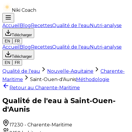
Niki Coach
Accueil
Blog
Recettes
Qualité de l'eau
Nutri-analyse
Télécharger
EN
FR
Accueil
Blog
Recettes
Qualité de l'eau
Nutri-analyse
Télécharger
EN
FR
Qualité de l'eau
Nouvelle-Aquitaine
Charente-
Maritime
Saint-Ouen-d'Aunis
Méthodologie
Retour au
Charente-Maritime
Qualité de l'eau à Saint-Ouen-
d'Aunis
17230
-
Charente-Maritime