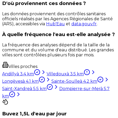
D'où proviennent ces données ?
Les données proviennent des contrôles sanitaires
officiels réalisés par les Agences Régionales de Santé
(ARS), accessibles via
Hub'Eau
et
data.gouv.fr
.
À quelle fréquence l'eau est-elle analysée ?
La fréquence des analyses dépend de la taille de la
commune et du volume d'eau distribué. Les grandes
villes sont contrôlées plusieurs fois par mois.
Villes proches
Andilly
à
3.4
km
Villedoux
à
3.5
km
Longèves
à
4.1
km
Sainte-Soulle
à
4.2
km
Saint-Xandre
à
5.5
km
Dompierre-sur-Mer
à
5.7
km
Buvez 1,5L d'eau par jour