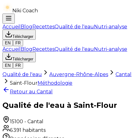
Niki Coach
Accueil
Blog
Recettes
Qualité de l'eau
Nutri-analyse
Télécharger
EN
FR
Accueil
Blog
Recettes
Qualité de l'eau
Nutri-analyse
Télécharger
EN
FR
Qualité de l'eau
Auvergne-Rhône-Alpes
Cantal
Saint-Flour
Méthodologie
Retour au
Cantal
Qualité de l'eau à Saint-Flour
15100
-
Cantal
6 391
habitants