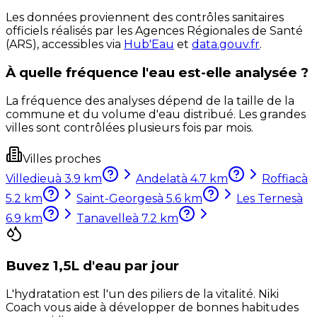
Les données proviennent des contrôles sanitaires
officiels réalisés par les Agences Régionales de Santé
(ARS), accessibles via
Hub'Eau
et
data.gouv.fr
.
À quelle fréquence l'eau est-elle analysée ?
La fréquence des analyses dépend de la taille de la
commune et du volume d'eau distribué. Les grandes
villes sont contrôlées plusieurs fois par mois.
Villes proches
Villedieu
à
3.9
km
Andelat
à
4.7
km
Roffiac
à
5.2
km
Saint-Georges
à
5.6
km
Les Ternes
à
6.9
km
Tanavelle
à
7.2
km
Buvez 1,5L d'eau par jour
L'hydratation est l'un des piliers de la vitalité. Niki
Coach vous aide à développer de bonnes habitudes