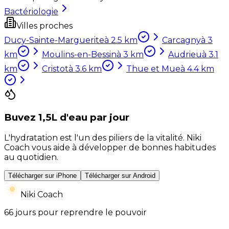
Bactériologie
Villes proches
Ducy-Sainte-Marguerite
à
2.5
km
Carcagny
à
3
km
Moulins-en-Bessin
à
3
km
Audrieu
à
3.1
km
Cristot
à
3.6
km
Thue et Mue
à
4.4
km
Buvez 1,5L d'eau par jour
L'hydratation est l'un des piliers de la vitalité. Niki
Coach vous aide à développer de bonnes habitudes
au quotidien.
Télécharger sur iPhone
Télécharger sur Android
Niki Coach
66 jours pour reprendre le pouvoir