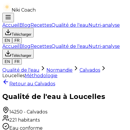
Niki Coach
Accueil
Blog
Recettes
Qualité de l'eau
Nutri-analyse
Télécharger
EN
FR
Accueil
Blog
Recettes
Qualité de l'eau
Nutri-analyse
Télécharger
EN
FR
Qualité de l'eau
Normandie
Calvados
Loucelles
Méthodologie
Retour au
Calvados
Qualité de l'eau à Loucelles
14250
-
Calvados
221
habitants
Eau conforme