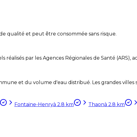
 de qualité et peut être consommée sans risque.
ls réalisés par les Agences Régionales de Santé (ARS), ac
mune et du volume d'eau distribué. Les grandes villes so
Fontaine-Henry
à
2.8
km
Thaon
à
2.8
km