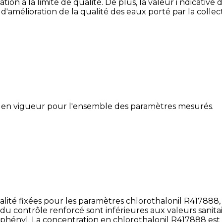
ion à la limite de qualité. De plus, la valeur i ndicative d
élioration de la qualité des eaux porté par la collectiv
 en vigueur pour l'ensemble des paramètres mesurés.
lité fixées pour les paramètres chlorothalonil R417888
u contrôle renforcé sont inférieures aux valeurs sanitai
ényl. La concentration en chlorothalonil R417888 est inf