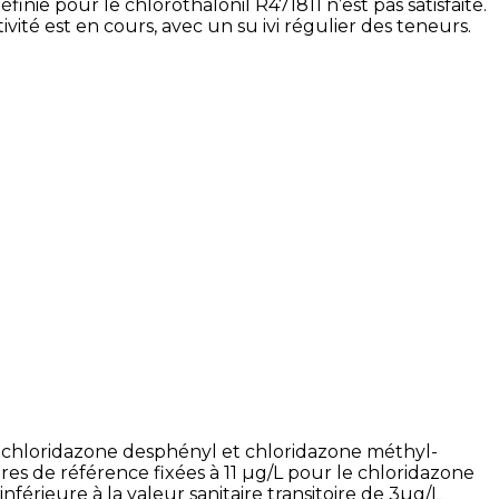
éfinie pour le chlorothalonil R471811 n’est pas satisfaite.
ité est en cours, avec un su ivi régulier des teneurs.
, chloridazone desphényl et chloridazone méthyl-
res de référence fixées à 11 µg/L pour le chloridazone
érieure à la valeur sanitaire transitoire de 3µg/L