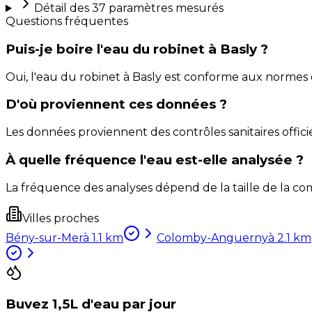
Détail des
37
paramètres mesurés
Questions fréquentes
Puis-je boire l'eau du robinet à Basly ?
Oui, l'eau du robinet à Basly est conforme aux normes
D'où proviennent ces données ?
Les données proviennent des contrôles sanitaires officie
À quelle fréquence l'eau est-elle analysée ?
La fréquence des analyses dépend de la taille de la com
Villes proches
Bény-sur-Mer
à
1.1
km
Colomby-Anguerny
à
2.1
km
Buvez 1,5L d'eau par jour