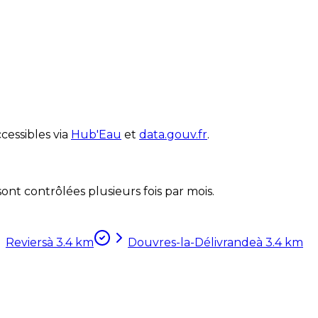
cessibles via
Hub'Eau
et
data.gouv.fr
.
nt contrôlées plusieurs fois par mois.
Reviers
à
3.4
km
Douvres-la-Délivrande
à
3.4
km