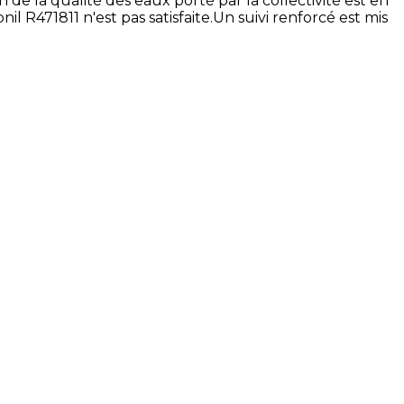
 de la qualité des eaux porté par la collectivité est en
l R471811 n'est pas satisfaite.Un suivi renforcé est mis