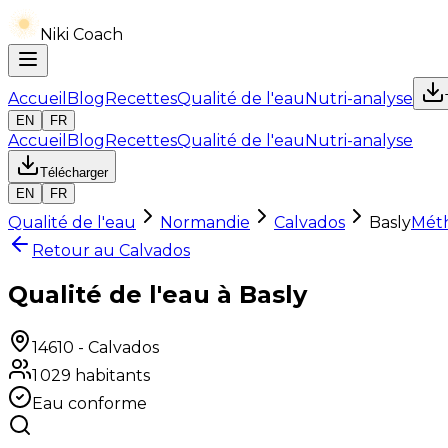
Niki Coach
Accueil
Blog
Recettes
Qualité de l'eau
Nutri-analyse
EN
FR
Accueil
Blog
Recettes
Qualité de l'eau
Nutri-analyse
Télécharger
EN
FR
Qualité de l'eau
Normandie
Calvados
Basly
Mét
Retour au
Calvados
Qualité de l'eau à Basly
14610
-
Calvados
1 029
habitants
Eau conforme