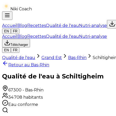
Niki Coach
Accueil
Blog
Recettes
Qualité de l'eau
Nutri-analyse
EN
FR
Accueil
Blog
Recettes
Qualité de l'eau
Nutri-analyse
Télécharger
EN
FR
Qualité de l'eau
Grand Est
Bas-Rhin
Schiltighe
Retour au
Bas-Rhin
Qualité de l'eau à Schiltigheim
67300
-
Bas-Rhin
34 708
habitants
Eau conforme