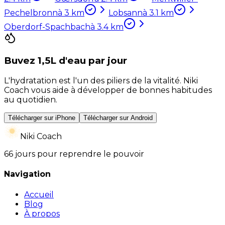
Pechelbronn
à
3
km
Lobsann
à
3.1
km
Oberdorf-Spachbach
à
3.4
km
Buvez 1,5L d'eau par jour
L'hydratation est l'un des piliers de la vitalité. Niki
Coach vous aide à développer de bonnes habitudes
au quotidien.
Télécharger sur iPhone
Télécharger sur Android
Niki Coach
66 jours pour reprendre le pouvoir
Navigation
Accueil
Blog
À propos