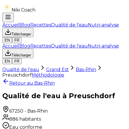
Niki Coach
Accueil
Blog
Recettes
Qualité de l'eau
Nutri-analyse
Télécharger
EN
FR
Accueil
Blog
Recettes
Qualité de l'eau
Nutri-analyse
Télécharger
EN
FR
Qualité de l'eau
Grand Est
Bas-Rhin
Preuschdorf
Méthodologie
Retour au
Bas-Rhin
Qualité de l'eau à Preuschdorf
67250
-
Bas-Rhin
886
habitants
Eau conforme