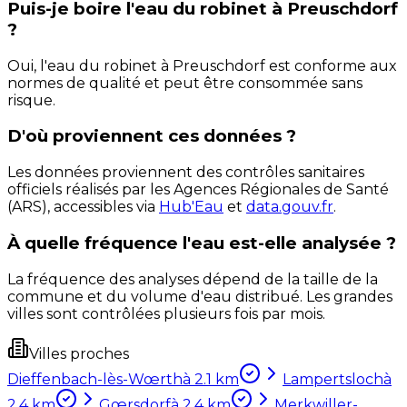
Puis-je boire l'eau du robinet à Preuschdorf
?
Oui, l'eau du robinet à Preuschdorf est conforme aux
normes de qualité et peut être consommée sans
risque.
D'où proviennent ces données ?
Les données proviennent des contrôles sanitaires
officiels réalisés par les Agences Régionales de Santé
(ARS), accessibles via
Hub'Eau
et
data.gouv.fr
.
À quelle fréquence l'eau est-elle analysée ?
La fréquence des analyses dépend de la taille de la
commune et du volume d'eau distribué. Les grandes
villes sont contrôlées plusieurs fois par mois.
Villes proches
Dieffenbach-lès-Wœrth
à
2.1
km
Lampertsloch
à
2.4
km
Gœrsdorf
à
2.4
km
Merkwiller-