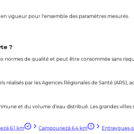
 en vigueur pour l'ensemble des paramètres mesurés.
yte ?
aux normes de qualité et peut être consommée sans risqu
ls réalisés par les Agences Régionales de Santé (ARS), ac
mune et du volume d'eau distribué. Les grandes villes so
rez
à
6.1
km
Campouriez
à
6.4
km
Entraygues-s