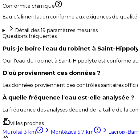
Conformité chimique
Eau d'alimentation conforme aux exigences de qualité
Détail des
19
paramètres mesurés
Questions fréquentes
Puis-je boire l'eau du robinet à Saint-Hippol
Oui, l'eau du robinet à Saint-Hippolyte est conforme 
D'où proviennent ces données ?
Les données proviennent des contrôles sanitaires officie
À quelle fréquence l'eau est-elle analysée ?
La fréquence des analyses dépend de la taille de la com
Villes proches
Murols
à
3
km
Montézic
à
5.7
km
Lacroix-Bar