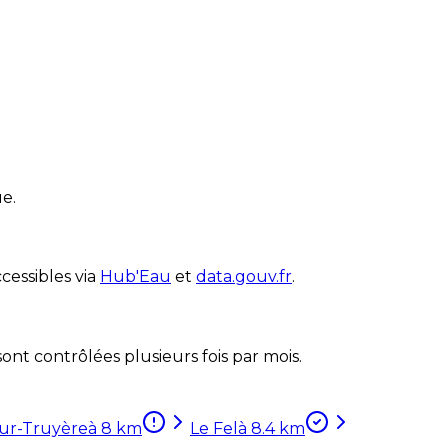
e.
cessibles via
Hub'Eau
et
data.gouv.fr
.
nt contrôlées plusieurs fois par mois.
ur-Truyère
à
8
km
Le Fel
à
8.4
km