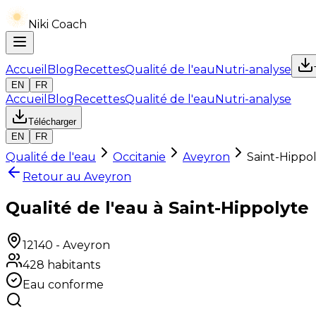
Niki Coach
Accueil
Blog
Recettes
Qualité de l'eau
Nutri-analyse
EN
FR
Accueil
Blog
Recettes
Qualité de l'eau
Nutri-analyse
Télécharger
EN
FR
Qualité de l'eau
Occitanie
Aveyron
Saint-Hippo
Retour au
Aveyron
Qualité de l'eau à Saint-Hippolyte
12140
-
Aveyron
428
habitants
Eau conforme