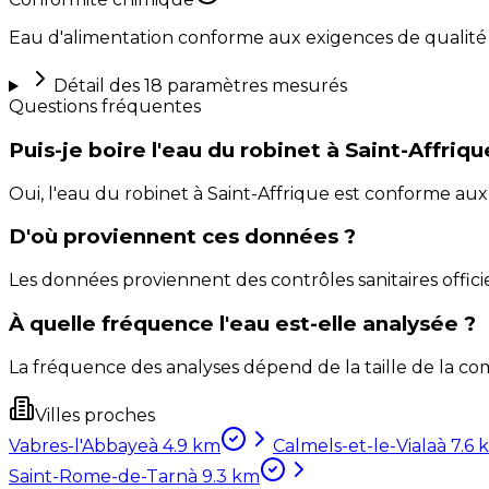
Eau d'alimentation conforme aux exigences de qualité
Détail des
18
paramètres mesurés
Questions fréquentes
Puis-je boire l'eau du robinet à Saint-Affriqu
Oui, l'eau du robinet à Saint-Affrique est conforme a
D'où proviennent ces données ?
Les données proviennent des contrôles sanitaires officie
À quelle fréquence l'eau est-elle analysée ?
La fréquence des analyses dépend de la taille de la com
Villes proches
Vabres-l'Abbaye
à
4.9
km
Calmels-et-le-Viala
à
7.6
Saint-Rome-de-Tarn
à
9.3
km