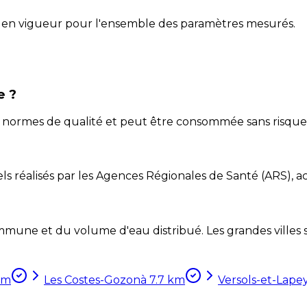
 en vigueur pour l'ensemble des paramètres mesurés.
e ?
ux normes de qualité et peut être consommée sans risque
ls réalisés par les Agences Régionales de Santé (ARS), ac
mune et du volume d'eau distribué. Les grandes villes so
km
Les Costes-Gozon
à
7.7
km
Versols-et-Lape