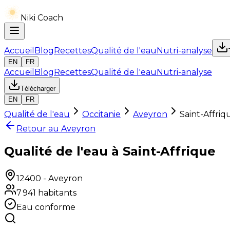
Niki Coach
Accueil
Blog
Recettes
Qualité de l'eau
Nutri-analyse
EN
FR
Accueil
Blog
Recettes
Qualité de l'eau
Nutri-analyse
Télécharger
EN
FR
Qualité de l'eau
Occitanie
Aveyron
Saint-Affriq
Retour au
Aveyron
Qualité de l'eau à Saint-Affrique
12400
-
Aveyron
7 941
habitants
Eau conforme