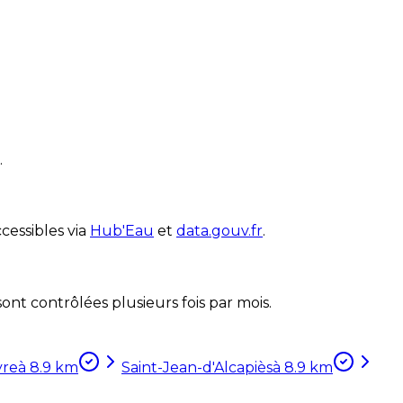
.
cessibles via
Hub'Eau
et
data.gouv.fr
.
nt contrôlées plusieurs fois par mois.
yre
à
8.9
km
Saint-Jean-d'Alcapiès
à
8.9
km