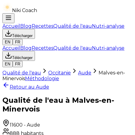
Niki Coach
Accueil
Blog
Recettes
Qualité de l'eau
Nutri-analyse
Télécharger
EN
FR
Accueil
Blog
Recettes
Qualité de l'eau
Nutri-analyse
Télécharger
EN
FR
Qualité de l'eau
Occitanie
Aude
Malves-en-
Minervois
Méthodologie
Retour au
Aude
Qualité de l'eau à Malves-en-
Minervois
11600
-
Aude
888
habitants