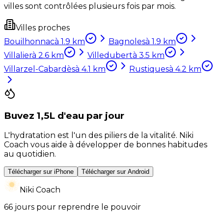
villes sont contrôlées plusieurs fois par mois.
Villes proches
Bouilhonnac
à
1.9
km
Bagnoles
à
1.9
km
Villalier
à
2.6
km
Villedubert
à
3.5
km
Villarzel-Cabardès
à
4.1
km
Rustiques
à
4.2
km
Buvez 1,5L d'eau par jour
L'hydratation est l'un des piliers de la vitalité. Niki
Coach vous aide à développer de bonnes habitudes
au quotidien.
Télécharger sur iPhone
Télécharger sur Android
Niki Coach
66 jours pour reprendre le pouvoir