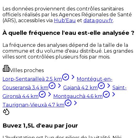
Les données proviennent des contrôles sanitaires
officiels réalisés par les Agences Régionales de Santé
(ARS), accessibles via
Hub'Eau
et
data.gouv.fr
.
À quelle fréquence l'eau est-elle analysée ?
La fréquence des analyses dépend de la taille de la
commune et du volume d'eau distribué. Les grandes
villes sont contrôlées plusieurs fois par mois.
Villes proches
Lorp-Sentaraille
à
2.5
km
Montégut-en-
Couserans
à
3.4
km
Gajan
à
4.2
km
Saint-
Girons
à
4.4
km
Montgauch
à
4.6
km
Taurignan-Vieux
à
4.7
km
Buvez 1,5L d'eau par jour
L'hydratation est l'un des piliers de la vitalité. Niki