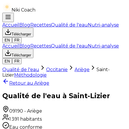
Niki Coach
Accueil
Blog
Recettes
Qualité de l'eau
Nutri-analyse
Télécharger
EN
FR
Accueil
Blog
Recettes
Qualité de l'eau
Nutri-analyse
Télécharger
EN
FR
Qualité de l'eau
Occitanie
Ariège
Saint-
Lizier
Méthodologie
Retour au
Ariège
Qualité de l'eau à Saint-Lizier
09190
-
Ariège
1 391
habitants
Eau conforme