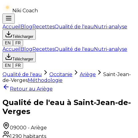
Niki Coach
Accueil
Blog
Recettes
Qualité de l'eau
Nutri-analyse
Télécharger
EN
FR
Accueil
Blog
Recettes
Qualité de l'eau
Nutri-analyse
Télécharger
EN
FR
Qualité de l'eau
Occitanie
Ariège
Saint-Jean-
de-Verges
Méthodologie
Retour au
Ariège
Qualité de l'eau à Saint-Jean-de-
Verges
09000
-
Ariège
1 290
habitants