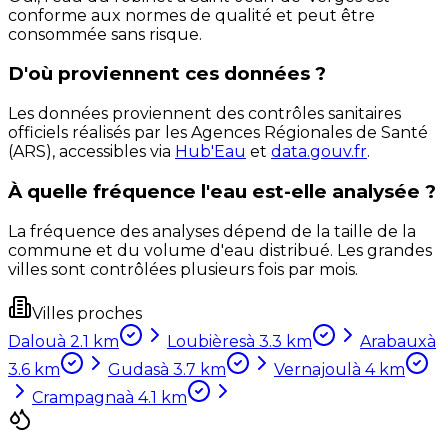
conforme aux normes de qualité et peut être
consommée sans risque.
D'où proviennent ces données ?
Les données proviennent des contrôles sanitaires
officiels réalisés par les Agences Régionales de Santé
(ARS), accessibles via
Hub'Eau
et
data.gouv.fr
.
À quelle fréquence l'eau est-elle analysée ?
La fréquence des analyses dépend de la taille de la
commune et du volume d'eau distribué. Les grandes
villes sont contrôlées plusieurs fois par mois.
Villes proches
Dalou
à
2.1
km
Loubières
à
3.3
km
Arabaux
à
3.6
km
Gudas
à
3.7
km
Vernajoul
à
4
km
Crampagna
à
4.1
km