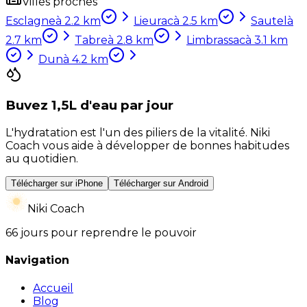
Villes proches
Esclagne
à
2.2
km
Lieurac
à
2.5
km
Sautel
à
2.7
km
Tabre
à
2.8
km
Limbrassac
à
3.1
km
Dun
à
4.2
km
Buvez 1,5L d'eau par jour
L'hydratation est l'un des piliers de la vitalité. Niki
Coach vous aide à développer de bonnes habitudes
au quotidien.
Télécharger sur iPhone
Télécharger sur Android
Niki Coach
66 jours pour reprendre le pouvoir
Navigation
Accueil
Blog