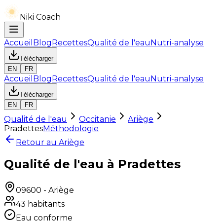
Niki Coach
Accueil
Blog
Recettes
Qualité de l'eau
Nutri-analyse
Télécharger
EN
FR
Accueil
Blog
Recettes
Qualité de l'eau
Nutri-analyse
Télécharger
EN
FR
Qualité de l'eau
Occitanie
Ariège
Pradettes
Méthodologie
Retour au
Ariège
Qualité de l'eau à Pradettes
09600
-
Ariège
43
habitants
Eau conforme