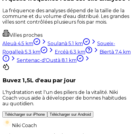
La fréquence des analyses dépend de la taille de la
commune et du volume d'eau distribué. Les grandes
villes sont contrôlées plusieurs fois par mois.
Villes proches
Aleu
à
4.5
km
Soulan
à
5.1
km
Soueix-
Rogalle
à
5.3
km
Ercé
à
6.3
km
Biert
à
7.4
km
Sentenac-d'Oust
à
8.1
km
Buvez 1,5L d'eau par jour
L'hydratation est l'un des piliers de la vitalité. Niki
Coach vous aide à développer de bonnes habitudes
au quotidien.
Télécharger sur iPhone
Télécharger sur Android
Niki Coach