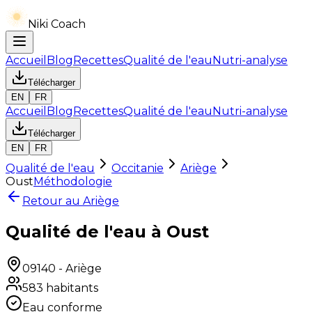
Niki Coach
Accueil
Blog
Recettes
Qualité de l'eau
Nutri-analyse
Télécharger
EN
FR
Accueil
Blog
Recettes
Qualité de l'eau
Nutri-analyse
Télécharger
EN
FR
Qualité de l'eau
Occitanie
Ariège
Oust
Méthodologie
Retour au
Ariège
Qualité de l'eau à Oust
09140
-
Ariège
583
habitants
Eau conforme