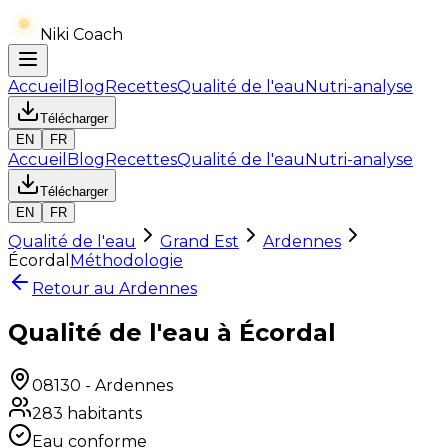
Niki Coach
Accueil
Blog
Recettes
Qualité de l'eau
Nutri-analyse
Télécharger
EN
FR
Accueil
Blog
Recettes
Qualité de l'eau
Nutri-analyse
Télécharger
EN
FR
Qualité de l'eau
Grand Est
Ardennes
Écordal
Méthodologie
Retour au
Ardennes
Qualité de l'eau à Écordal
08130
-
Ardennes
283
habitants
Eau conforme