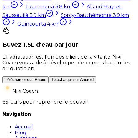
km
Tourteron
à
3.8
km
Alland'Huy-et-
Sausseuil
à
3.9
km
Sorcy-Bauthémont
à
3.9
km
Guincourt
à
4
km
Buvez 1,5L d'eau par jour
L'hydratation est l'un des piliers de la vitalité. Niki
Coach vous aide à développer de bonnes habitudes
au quotidien.
Télécharger sur iPhone
Télécharger sur Android
Niki Coach
66 jours pour reprendre le pouvoir
Navigation
Accueil
Blog