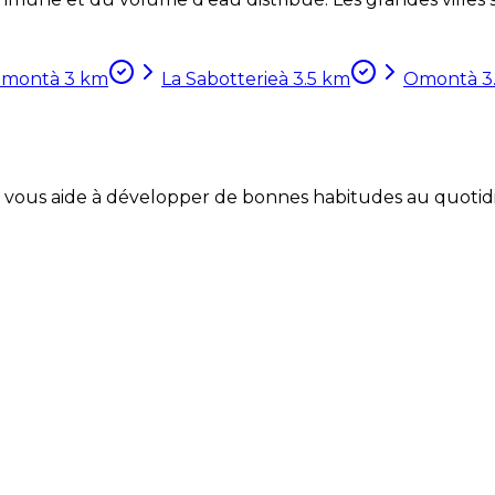
emont
à
3
km
La Sabotterie
à
3.5
km
Omont
à
3
Coach vous aide à développer de bonnes habitudes au quotid