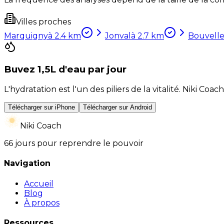
Villes proches
Marquigny
à
2.4
km
Jonval
à
2.7
km
Bouvell
Buvez 1,5L d'eau par jour
L'hydratation est l'un des piliers de la vitalité. Niki 
Télécharger sur iPhone
Télécharger sur Android
Niki Coach
66 jours pour reprendre le pouvoir
Navigation
Accueil
Blog
À propos
Ressources