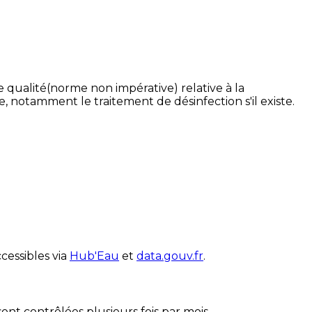
 qualité(norme non impérative) relative à la
re, notamment le traitement de désinfection s'il existe.
cessibles via
Hub'Eau
et
data.gouv.fr
.
nt contrôlées plusieurs fois par mois.