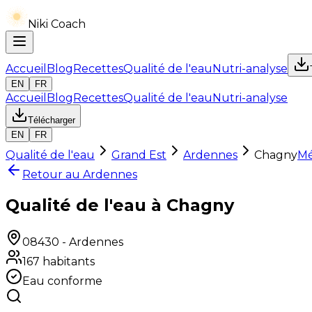
Niki Coach
Accueil
Blog
Recettes
Qualité de l'eau
Nutri-analyse
EN
FR
Accueil
Blog
Recettes
Qualité de l'eau
Nutri-analyse
Télécharger
EN
FR
Qualité de l'eau
Grand Est
Ardennes
Chagny
Mé
Retour au
Ardennes
Qualité de l'eau à Chagny
08430
-
Ardennes
167
habitants
Eau conforme