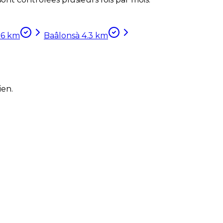
.6
km
Baâlons
à
4.3
km
ien.