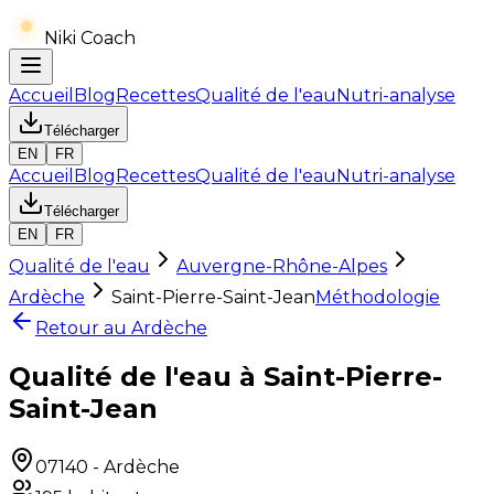
Niki Coach
Accueil
Blog
Recettes
Qualité de l'eau
Nutri-analyse
Télécharger
EN
FR
Accueil
Blog
Recettes
Qualité de l'eau
Nutri-analyse
Télécharger
EN
FR
Qualité de l'eau
Auvergne-Rhône-Alpes
Ardèche
Saint-Pierre-Saint-Jean
Méthodologie
Retour au
Ardèche
Qualité de l'eau à Saint-Pierre-
Saint-Jean
07140
-
Ardèche