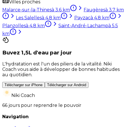
Villes proches
Malarce-sur-la-Thines
à
3.6
km
Faugères
à
3.7
km
Les Salelles
à
4.8
km
Payzac
à
4.8
km
Planzolles
à
4.8
km
Saint-André-Lachamp
à
5.5
km
Buvez 1,5L d'eau par jour
L'hydratation est l'un des piliers de la vitalité. Niki
Coach vous aide à développer de bonnes habitudes
au quotidien.
Télécharger sur iPhone
Télécharger sur Android
Niki Coach
66 jours pour reprendre le pouvoir
Navigation