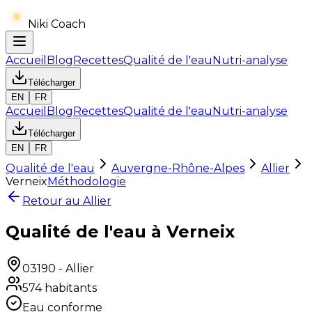
Niki Coach
Accueil
Blog
Recettes
Qualité de l'eau
Nutri-analyse
Télécharger
EN
FR
Accueil
Blog
Recettes
Qualité de l'eau
Nutri-analyse
Télécharger
EN
FR
Qualité de l'eau
Auvergne-Rhône-Alpes
Allier
Verneix
Méthodologie
Retour au
Allier
Qualité de l'eau à Verneix
03190
-
Allier
574
habitants
Eau conforme