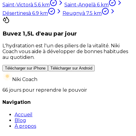
Saint-Victor
à
5.6
km
Saint-Angel
à
6
km
Désertines
à
6.9
km
Reugny
à
7.5
km
Buvez 1,5L d'eau par jour
L'hydratation est l'un des piliers de la vitalité. Niki
Coach vous aide à développer de bonnes habitudes
au quotidien.
Télécharger sur iPhone
Télécharger sur Android
Niki Coach
66 jours pour reprendre le pouvoir
Navigation
Accueil
Blog
À propos