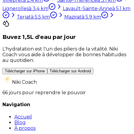
Villebret
à
2.4
km
Sainte-Thérence
à
3.1
km
Lignerolles
à
3.4
km
Lavault-Sainte-Anne
à
5.1
km
Terjat
à
5.5
km
Mazirat
à
5.9
km
Buvez 1,5L d'eau par jour
L'hydratation est l'un des piliers de la vitalité. Niki
Coach vous aide à développer de bonnes habitudes
au quotidien.
Télécharger sur iPhone
Télécharger sur Android
Niki Coach
66 jours pour reprendre le pouvoir
Navigation
Accueil
Blog
À propos