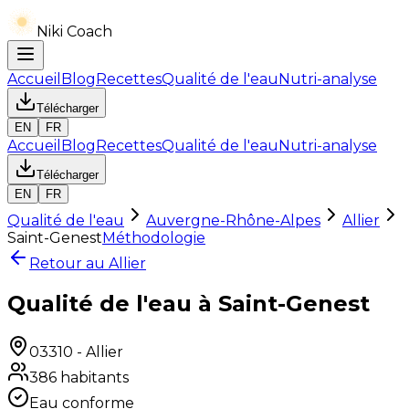
Niki Coach
Accueil
Blog
Recettes
Qualité de l'eau
Nutri-analyse
Télécharger
EN
FR
Accueil
Blog
Recettes
Qualité de l'eau
Nutri-analyse
Télécharger
EN
FR
Qualité de l'eau
Auvergne-Rhône-Alpes
Allier
Saint-Genest
Méthodologie
Retour au
Allier
Qualité de l'eau à Saint-Genest
03310
-
Allier
386
habitants
Eau conforme