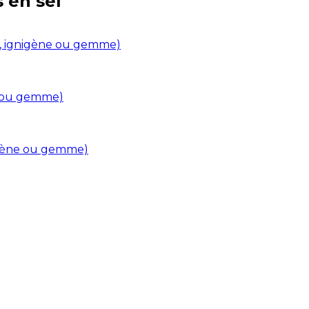
s en
sel
in, ignigène ou gemme)
ne ou gemme)
nigène ou gemme)