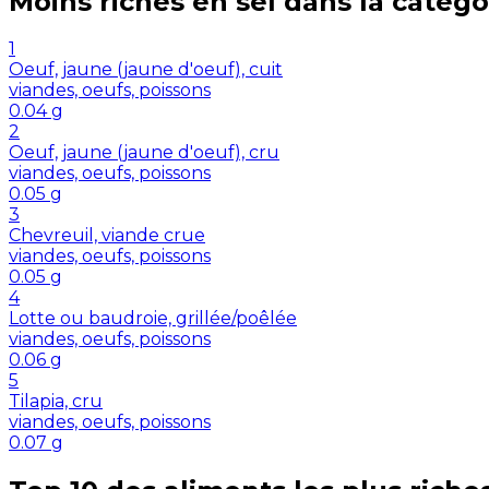
Moins riches en
sel
dans la catégo
1
Oeuf, jaune (jaune d'oeuf), cuit
viandes, oeufs, poissons
0.04
g
2
Oeuf, jaune (jaune d'oeuf), cru
viandes, oeufs, poissons
0.05
g
3
Chevreuil, viande crue
viandes, oeufs, poissons
0.05
g
4
Lotte ou baudroie, grillée/poêlée
viandes, oeufs, poissons
0.06
g
5
Tilapia, cru
viandes, oeufs, poissons
0.07
g