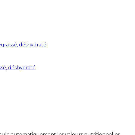
graissé, déshydraté
ssé, déshydraté
alcule automatiquement les valeurs nutritionnelles.