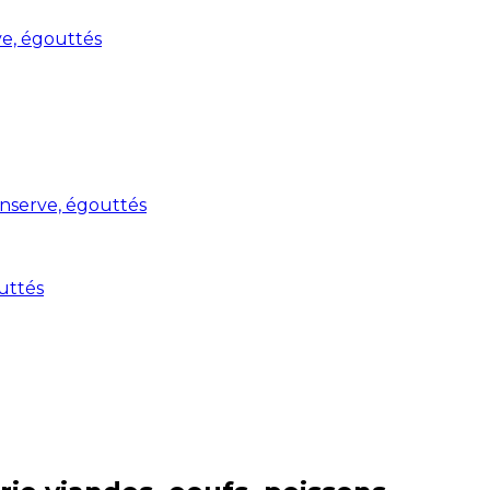
rve, égouttés
conserve, égouttés
outtés