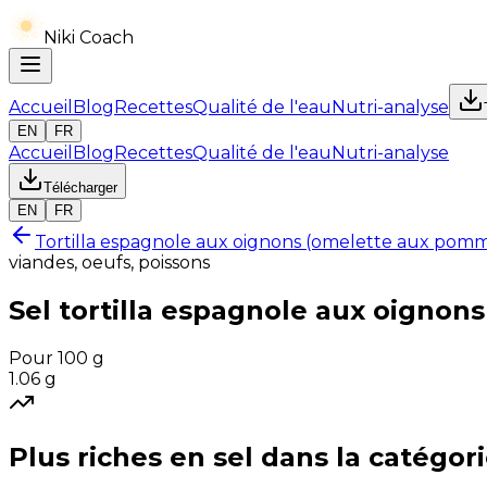
Niki Coach
Accueil
Blog
Recettes
Qualité de l'eau
Nutri-analyse
EN
FR
Accueil
Blog
Recettes
Qualité de l'eau
Nutri-analyse
Télécharger
EN
FR
Tortilla espagnole aux oignons (omelette aux pomm
viandes, oeufs, poissons
Sel
tortilla espagnole aux oignon
Pour 100 g
1.06
g
Plus riches en
sel
dans la catégor