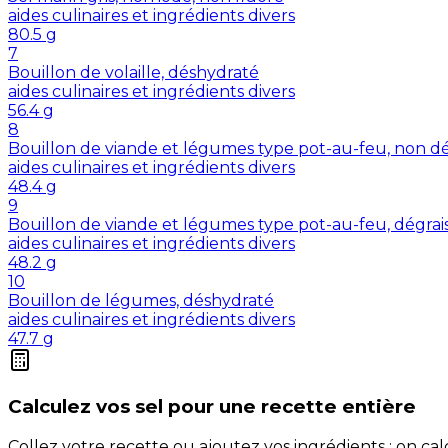
aides culinaires et ingrédients divers
80.5
g
7
Bouillon de volaille, déshydraté
aides culinaires et ingrédients divers
56.4
g
8
Bouillon de viande et légumes type pot-au-feu, non dé
aides culinaires et ingrédients divers
48.4
g
9
Bouillon de viande et légumes type pot-au-feu, dégrai
aides culinaires et ingrédients divers
48.2
g
10
Bouillon de légumes, déshydraté
aides culinaires et ingrédients divers
47.7
g
Calculez vos
sel
pour une recette entière
Collez votre recette ou ajoutez vos ingrédients : on c