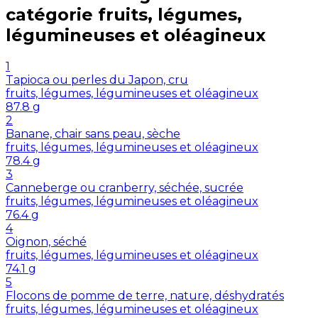
catégorie
fruits, légumes,
légumineuses et oléagineux
1
Tapioca ou perles du Japon, cru
fruits, légumes, légumineuses et oléagineux
87.8
g
2
Banane, chair sans peau, sèche
fruits, légumes, légumineuses et oléagineux
78.4
g
3
Canneberge ou cranberry, séchée, sucrée
fruits, légumes, légumineuses et oléagineux
76.4
g
4
Oignon, séché
fruits, légumes, légumineuses et oléagineux
74.1
g
5
Flocons de pomme de terre, nature, déshydratés
fruits, légumes, légumineuses et oléagineux