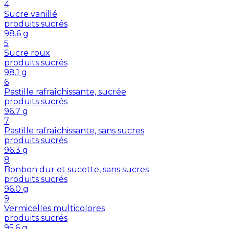
4
Sucre vanillé
produits sucrés
98.6
g
5
Sucre roux
produits sucrés
98.1
g
6
Pastille rafraîchissante, sucrée
produits sucrés
96.7
g
7
Pastille rafraîchissante, sans sucres
produits sucrés
96.3
g
8
Bonbon dur et sucette, sans sucres
produits sucrés
96.0
g
9
Vermicelles multicolores
produits sucrés
95.6
g