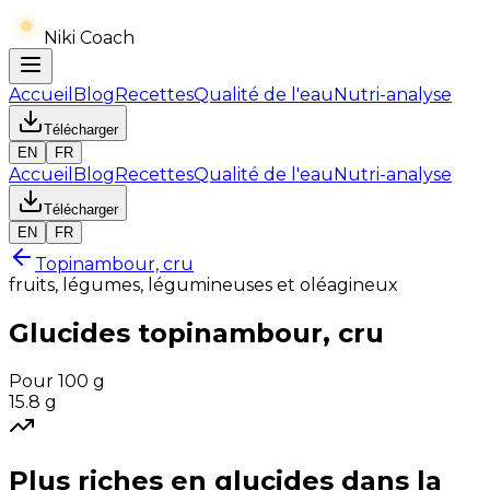
Niki Coach
Accueil
Blog
Recettes
Qualité de l'eau
Nutri-analyse
Télécharger
EN
FR
Accueil
Blog
Recettes
Qualité de l'eau
Nutri-analyse
Télécharger
EN
FR
Topinambour, cru
fruits, légumes, légumineuses et oléagineux
Glucides
topinambour, cru
Pour 100 g
15.8
g
Plus riches en
glucides
dans la