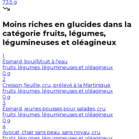
73.5
g
Moins riches en
glucides
dans la
catégorie
fruits, légumes,
légumineuses et oléagineux
1
Épinard, bouilli/cuit à l'eau
fruits, légumes, légumineuses et oléagineux
0
g
2
Cresson, feuille, cru, prélevé à la Martinique
fruits, légumes, légumineuses et oléagineux
0
g
3
Épinard, jeunes pousses pour salades, cru
fruits, légumes, légumineuses et oléagineux
0
g
4
Avocat, chair sans peau, sans noyau, cru
fruits, légumes, légumineuses et oléagineux