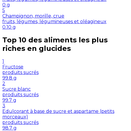
0
g
5
Champignon, morille, crue
fruits, légumes, légumineuses et oléagineux
0.10
g
Top 10 des aliments les plus
riches en
glucides
1
Fructose
produits sucrés
99.8
g
2
Sucre blanc
produits sucrés
99.7
g
3
Edulcorant à base de sucre et aspartame (petits
morceaux)
produits sucrés
98.7
g