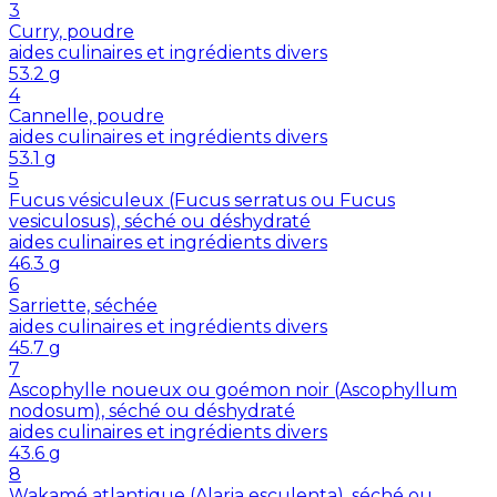
3
Curry, poudre
aides culinaires et ingrédients divers
53.2
g
4
Cannelle, poudre
aides culinaires et ingrédients divers
53.1
g
5
Fucus vésiculeux (Fucus serratus ou Fucus
vesiculosus), séché ou déshydraté
aides culinaires et ingrédients divers
46.3
g
6
Sarriette, séchée
aides culinaires et ingrédients divers
45.7
g
7
Ascophylle noueux ou goémon noir (Ascophyllum
nodosum), séché ou déshydraté
aides culinaires et ingrédients divers
43.6
g
8
Wakamé atlantique (Alaria esculenta), séché ou