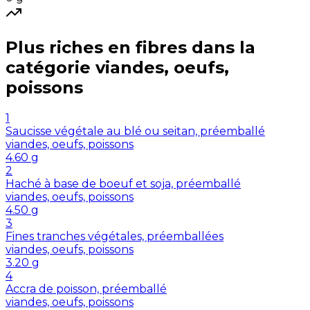
Plus riches en
fibres
dans la
catégorie
viandes, oeufs,
poissons
1
Saucisse végétale au blé ou seitan, préemballé
viandes, oeufs, poissons
4.60
g
2
Haché à base de boeuf et soja, préemballé
viandes, oeufs, poissons
4.50
g
3
Fines tranches végétales, préemballées
viandes, oeufs, poissons
3.20
g
4
Accra de poisson, préemballé
viandes, oeufs, poissons