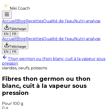
Niki Coach
Accueil
Blog
Recettes
Qualité de l'eau
Nutri-analyse
Télécharger
EN
FR
Accueil
Blog
Recettes
Qualité de l'eau
Nutri-analyse
Télécharger
EN
FR
Thon germon ou thon blanc, cuit à la vapeur sous
pression
viandes, oeufs, poissons
Fibres
thon germon ou thon
blanc, cuit à la vapeur sous
pression
Pour 100 g
0
g