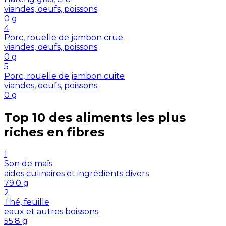
viandes, oeufs, poissons
0
g
4
Porc, rouelle de jambon crue
viandes, oeufs, poissons
0
g
5
Porc, rouelle de jambon cuite
viandes, oeufs, poissons
0
g
Top 10 des aliments les plus
riches en
fibres
1
Son de maïs
aides culinaires et ingrédients divers
79.0
g
2
Thé, feuille
eaux et autres boissons
55.8
g