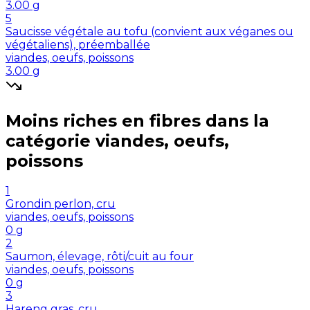
3.00
g
5
Saucisse végétale au tofu (convient aux véganes ou
végétaliens), préemballée
viandes, oeufs, poissons
3.00
g
Moins riches en
fibres
dans la
catégorie
viandes, oeufs,
poissons
1
Grondin perlon, cru
viandes, oeufs, poissons
0
g
2
Saumon, élevage, rôti/cuit au four
viandes, oeufs, poissons
0
g
3
Hareng gras, cru