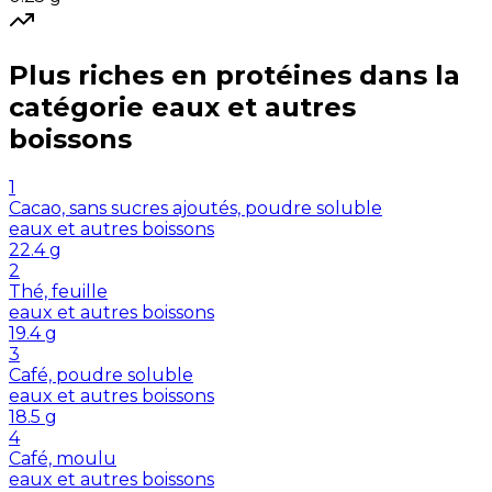
Plus riches en
protéines
dans la
catégorie
eaux et autres
boissons
1
Cacao, sans sucres ajoutés, poudre soluble
eaux et autres boissons
22.4
g
2
Thé, feuille
eaux et autres boissons
19.4
g
3
Café, poudre soluble
eaux et autres boissons
18.5
g
4
Café, moulu
eaux et autres boissons