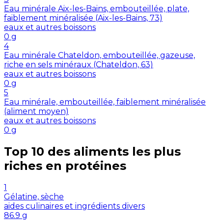
Eau minérale Aix-les-Bains, embouteillée, plate,
faiblement minéralisée (Aix-les-Bains, 73)
eaux et autres boissons
0
g
4
Eau minérale Chateldon, embouteillée, gazeuse,
riche en sels minéraux (Chateldon, 63)
eaux et autres boissons
0
g
5
Eau minérale, embouteillée, faiblement minéralisée
(aliment moyen)
eaux et autres boissons
0
g
Top 10 des aliments les plus
riches en
protéines
1
Gélatine, sèche
aides culinaires et ingrédients divers
86.9
g