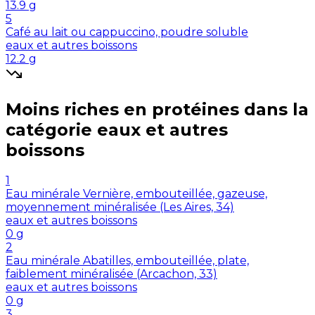
13.9
g
5
Café au lait ou cappuccino, poudre soluble
eaux et autres boissons
12.2
g
Moins riches en
protéines
dans la
catégorie
eaux et autres
boissons
1
Eau minérale Vernière, embouteillée, gazeuse,
moyennement minéralisée (Les Aires, 34)
eaux et autres boissons
0
g
2
Eau minérale Abatilles, embouteillée, plate,
faiblement minéralisée (Arcachon, 33)
eaux et autres boissons
0
g
3