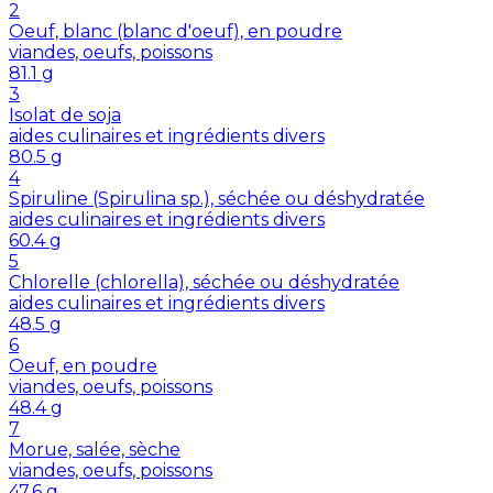
2
Oeuf, blanc (blanc d'oeuf), en poudre
viandes, oeufs, poissons
81.1
g
3
Isolat de soja
aides culinaires et ingrédients divers
80.5
g
4
Spiruline (Spirulina sp.), séchée ou déshydratée
aides culinaires et ingrédients divers
60.4
g
5
Chlorelle (chlorella), séchée ou déshydratée
aides culinaires et ingrédients divers
48.5
g
6
Oeuf, en poudre
viandes, oeufs, poissons
48.4
g
7
Morue, salée, sèche
viandes, oeufs, poissons
47.6
g