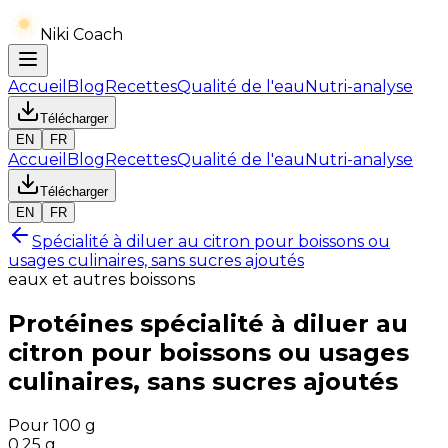
Niki Coach
Accueil
Blog
Recettes
Qualité de l'eau
Nutri-analyse
Télécharger
EN
FR
Accueil
Blog
Recettes
Qualité de l'eau
Nutri-analyse
Télécharger
EN
FR
Spécialité à diluer au citron pour boissons ou
usages culinaires, sans sucres ajoutés
eaux et autres boissons
Protéines
spécialité à diluer au
citron pour boissons ou usages
culinaires, sans sucres ajoutés
Pour 100 g
0.25
g