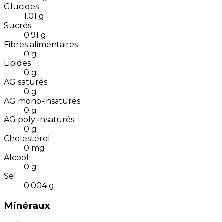
Glucides
1.01
g
Sucres
0.91
g
Fibres alimentaires
0
g
Lipides
0
g
AG saturés
0
g
AG mono-insaturés
0
g
AG poly-insaturés
0
g
Cholestérol
0
mg
Alcool
0
g
Sel
0.004
g
Minéraux