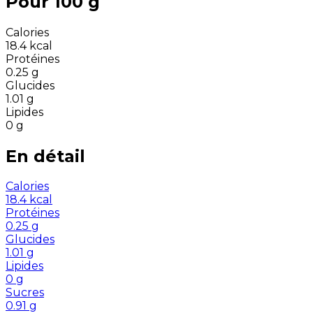
Pour 100 g
Calories
18.4
kcal
Protéines
0.25
g
Glucides
1.01
g
Lipides
0
g
En détail
Calories
18.4
kcal
Protéines
0.25
g
Glucides
1.01
g
Lipides
0
g
Sucres
0.91
g