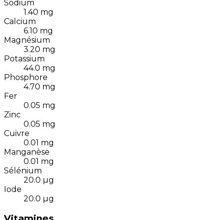
Sodium
1.40
mg
Calcium
6.10
mg
Magnésium
3.20
mg
Potassium
44.0
mg
Phosphore
4.70
mg
Fer
0.05
mg
Zinc
0.05
mg
Cuivre
0.01
mg
Manganèse
0.01
mg
Sélénium
20.0
µg
Iode
20.0
µg
Vitamines