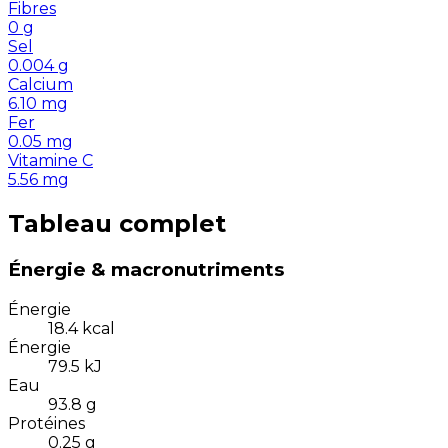
Fibres
0
g
Sel
0.004
g
Calcium
6.10
mg
Fer
0.05
mg
Vitamine C
5.56
mg
Tableau complet
Énergie & macronutriments
Énergie
18.4
kcal
Énergie
79.5
kJ
Eau
93.8
g
Protéines
0.25
g