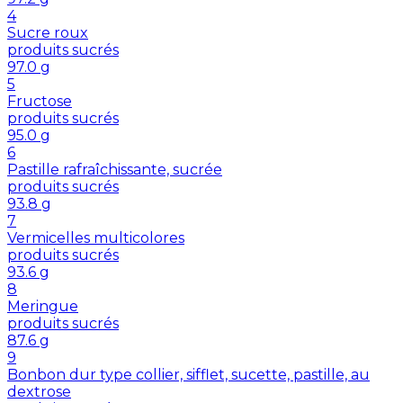
4
Sucre roux
produits sucrés
97.0
g
5
Fructose
produits sucrés
95.0
g
6
Pastille rafraîchissante, sucrée
produits sucrés
93.8
g
7
Vermicelles multicolores
produits sucrés
93.6
g
8
Meringue
produits sucrés
87.6
g
9
Bonbon dur type collier, sifflet, sucette, pastille, au
dextrose