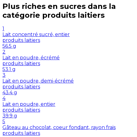
Plus riches en
sucres
dans la
catégorie
produits laitiers
1
Lait concentré sucré, entier
produits laitiers
56.5
g
2
Lait en poudre, écrémé
produits laitiers
53.1
g
3
Lait en poudre, demi-écrémé
produits laitiers
43.4
g
4
Lait en poudre, entier
produits laitiers
39.9
g
5
Gâteau au chocolat, coeur fondant, rayon frais
produits laitiers