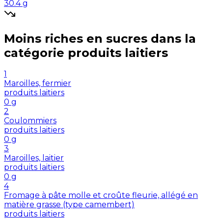
30.4
g
Moins riches en
sucres
dans la
catégorie
produits laitiers
1
Maroilles, fermier
produits laitiers
0
g
2
Coulommiers
produits laitiers
0
g
3
Maroilles, laitier
produits laitiers
0
g
4
Fromage à pâte molle et croûte fleurie, allégé en
matière grasse (type camembert)
produits laitiers