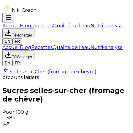
Niki Coach
Accueil
Blog
Recettes
Qualité de l'eau
Nutri-analyse
Télécharger
EN
FR
Accueil
Blog
Recettes
Qualité de l'eau
Nutri-analyse
Télécharger
EN
FR
Selles-sur-Cher (fromage de chèvre)
produits laitiers
Sucres
selles-sur-cher (fromage
de chèvre)
Pour 100 g
0.58
g