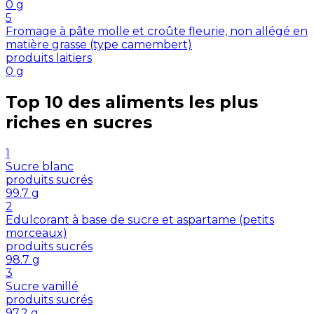
0
g
5
Fromage à pâte molle et croûte fleurie, non allégé en
matière grasse (type camembert)
produits laitiers
0
g
Top 10 des aliments les plus
riches en
sucres
1
Sucre blanc
produits sucrés
99.7
g
2
Edulcorant à base de sucre et aspartame (petits
morceaux)
produits sucrés
98.7
g
3
Sucre vanillé
produits sucrés
97.2
g