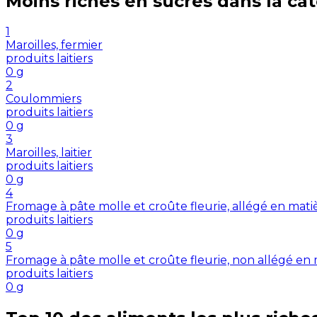
Moins riches en
sucres
dans la ca
1
Maroilles, fermier
produits laitiers
0
g
2
Coulommiers
produits laitiers
0
g
3
Maroilles, laitier
produits laitiers
0
g
4
Fromage à pâte molle et croûte fleurie, allégé en mat
produits laitiers
0
g
5
Fromage à pâte molle et croûte fleurie, non allégé en
produits laitiers
0
g