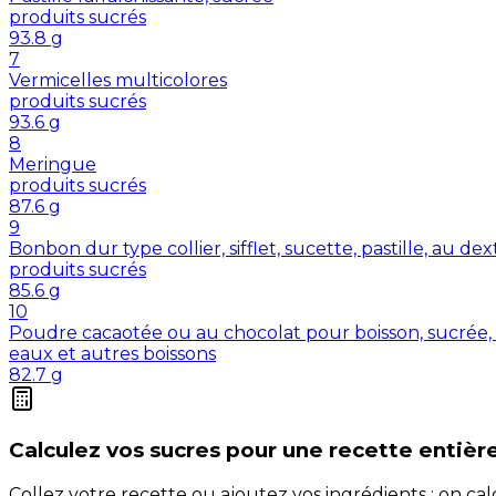
produits sucrés
93.8
g
7
Vermicelles multicolores
produits sucrés
93.6
g
8
Meringue
produits sucrés
87.6
g
9
Bonbon dur type collier, sifflet, sucette, pastille, au de
produits sucrés
85.6
g
10
Poudre cacaotée ou au chocolat pour boisson, sucrée, 
eaux et autres boissons
82.7
g
Calculez vos
sucres
pour une recette entièr
Collez votre recette ou ajoutez vos ingrédients : on c