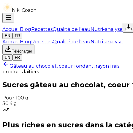
Niki Coach
Accueil
Blog
Recettes
Qualité de l'eau
Nutri-analyse
EN
FR
Accueil
Blog
Recettes
Qualité de l'eau
Nutri-analyse
Télécharger
EN
FR
Gâteau au chocolat, coeur fondant, rayon frais
produits laitiers
Sucres
gâteau au chocolat, coeur 
Pour 100 g
30.4
g
Plus riches en
sucres
dans la caté