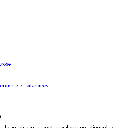
xtrose
enrichie en vitamines
e
alcule automatiquement les valeurs nutritionnelles.