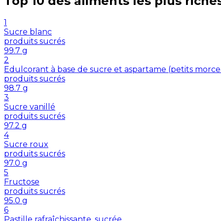
Top 10 des aliments les plus riche
1
Sucre blanc
produits sucrés
99.7
g
2
Edulcorant à base de sucre et aspartame (petits morc
produits sucrés
98.7
g
3
Sucre vanillé
produits sucrés
97.2
g
4
Sucre roux
produits sucrés
97.0
g
5
Fructose
produits sucrés
95.0
g
6
Pastille rafraîchissante, sucrée