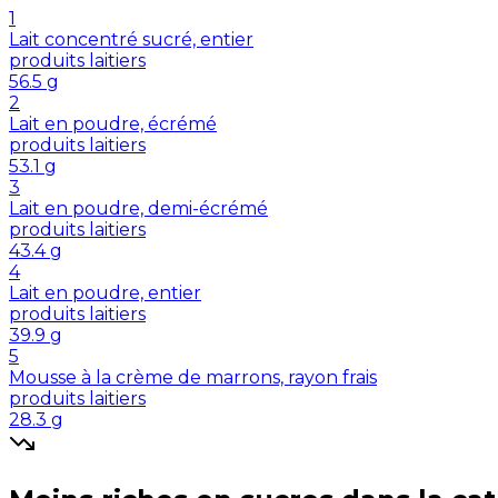
1
Lait concentré sucré, entier
produits laitiers
56.5
g
2
Lait en poudre, écrémé
produits laitiers
53.1
g
3
Lait en poudre, demi-écrémé
produits laitiers
43.4
g
4
Lait en poudre, entier
produits laitiers
39.9
g
5
Mousse à la crème de marrons, rayon frais
produits laitiers
28.3
g