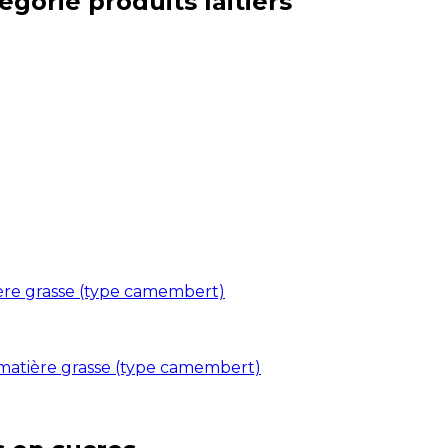
tégorie
produits laitiers
ière grasse (type camembert)
 matière grasse (type camembert)