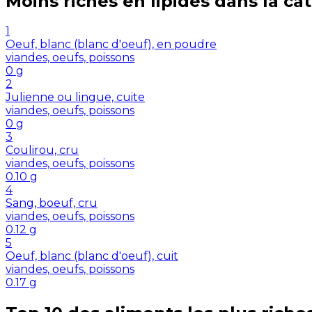
Moins riches en
lipides
dans la ca
1
Oeuf, blanc (blanc d'oeuf), en poudre
viandes, oeufs, poissons
0
g
2
Julienne ou lingue, cuite
viandes, oeufs, poissons
0
g
3
Coulirou, cru
viandes, oeufs, poissons
0.10
g
4
Sang, boeuf, cru
viandes, oeufs, poissons
0.12
g
5
Oeuf, blanc (blanc d'oeuf), cuit
viandes, oeufs, poissons
0.17
g