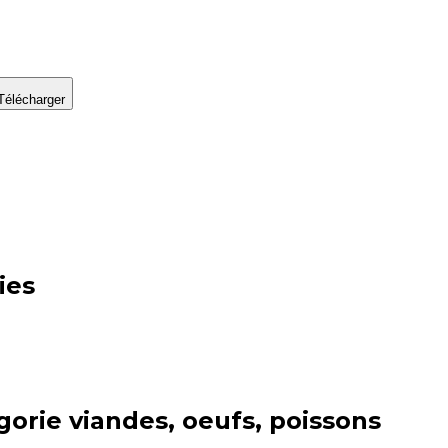
Télécharger
ies
gorie
viandes, oeufs, poissons