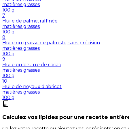
matières grasses
100
g
7
Huile de palme, raffinée
matières grasses
100
g
8
Huile ou graisse de palmiste, sans précision
matières grasses
100
g
9
Huile ou beurre de cacao
matières grasses
100
g
10
Huile de noyaux d'abricot
matières grasses
100
g
Calculez vos
lipides
pour une recette entièr
Collez votre recette ou ajoutez vos ingrédients : on c