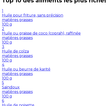
Top 10 des aliments les plus riche
1
Huile pour friture, sans précision
matières grasses
100
g
2
Huile ou graisse de coco (coprah), raffinée
matières grasses
100
g
3
Huile de colza
matières grasses
100
g
4
Huile ou beurre de karité
matières grasses
100
g
5
Saindoux
matières grasses
100
g
6
Huile de noisette