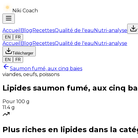
Niki Coach
Accueil
Blog
Recettes
Qualité de l'eau
Nutri-analyse
EN
FR
Accueil
Blog
Recettes
Qualité de l'eau
Nutri-analyse
Télécharger
EN
FR
Saumon fumé, aux cinq baies
viandes, oeufs, poissons
Lipides
saumon fumé, aux cinq ba
Pour 100 g
11.4
g
Plus riches en
lipides
dans la caté