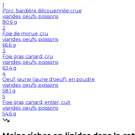
1
Porc, bardière découennée crue
viandes, oeufs, poissons
80.6
g
2
Foie de morue, cru
viandes, oeufs, poissons
66.6
g
3
Foie gras, canard, cru
viandes, oeufs, poissons
63.4
g
4
Oeuf, jaune (jaune d'oeuf), en poudre
viandes, oeufs, poissons
58.1
g
5
Foie gras, canard, entier, cuit
viandes, oeufs, poissons
54.6
g