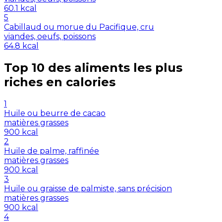
60.1
kcal
5
Cabillaud ou morue du Pacifique, cru
viandes, oeufs, poissons
64.8
kcal
Top 10 des aliments les plus
riches en
calories
1
Huile ou beurre de cacao
matières grasses
900
kcal
2
Huile de palme, raffinée
matières grasses
900
kcal
3
Huile ou graisse de palmiste, sans précision
matières grasses
900
kcal
4