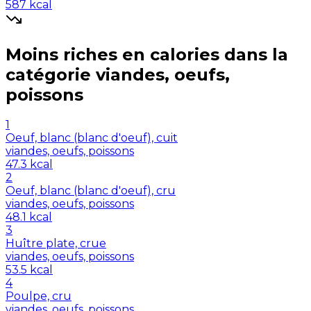
587
kcal
Moins riches en
calories
dans la
catégorie
viandes, oeufs,
poissons
1
Oeuf, blanc (blanc d'oeuf), cuit
viandes, oeufs, poissons
47.3
kcal
2
Oeuf, blanc (blanc d'oeuf), cru
viandes, oeufs, poissons
48.1
kcal
3
Huître plate, crue
viandes, oeufs, poissons
53.5
kcal
4
Poulpe, cru
viandes, oeufs, poissons