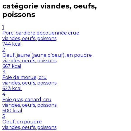
catégorie
viandes, oeufs,
poissons
1
Porc, bardière découennée crue
viandes, oeufs, poissons
744
kcal
2
Oeuf, jaune (jaune d'oeuf), en poudre
viandes, oeufs, poissons
667
kcal
3
Foie de morue, cru
viandes, oeufs, poissons
623
kcal
4
Foie gras, canard, cru
viandes, oeufs, poissons
600
kcal
5
Oeuf, en poudre
viandes, oeufs, poissons