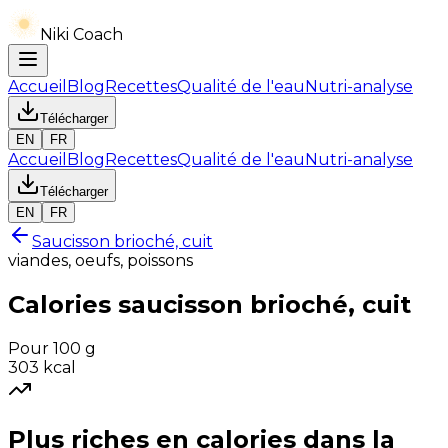
Niki Coach
Accueil
Blog
Recettes
Qualité de l'eau
Nutri-analyse
Télécharger
EN
FR
Accueil
Blog
Recettes
Qualité de l'eau
Nutri-analyse
Télécharger
EN
FR
Saucisson brioché, cuit
viandes, oeufs, poissons
Calories
saucisson brioché, cuit
Pour 100 g
303
kcal
Plus riches en
calories
dans la