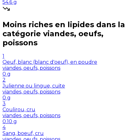
54.6
g
Moins riches en
lipides
dans la
catégorie
viandes, oeufs,
poissons
1
Oeuf, blanc (blanc d'oeuf), en poudre
viandes, oeufs, poissons
0
g
2
Julienne ou lingue, cuite
viandes, oeufs, poissons
0
g
3
Coulirou, cru
viandes, oeufs, poissons
0.10
g
4
Sang, boeuf, cru
viandes, oeufs, poissons