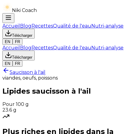
Niki Coach
Accueil
Blog
Recettes
Qualité de l'eau
Nutri-analyse
Télécharger
EN
FR
Accueil
Blog
Recettes
Qualité de l'eau
Nutri-analyse
Télécharger
EN
FR
Saucisson à l'ail
viandes, oeufs, poissons
Lipides
saucisson à l'ail
Pour 100 g
23.6
g
Plus riches en
lipides
dans la