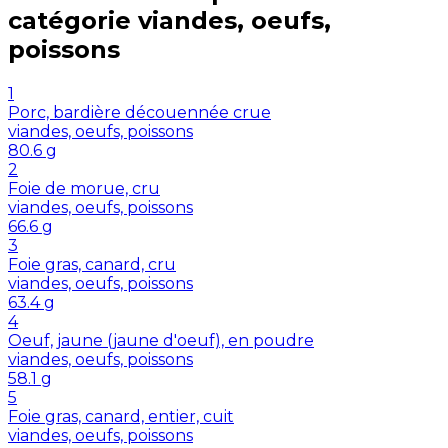
catégorie
viandes, oeufs,
poissons
1
Porc, bardière découennée crue
viandes, oeufs, poissons
80.6
g
2
Foie de morue, cru
viandes, oeufs, poissons
66.6
g
3
Foie gras, canard, cru
viandes, oeufs, poissons
63.4
g
4
Oeuf, jaune (jaune d'oeuf), en poudre
viandes, oeufs, poissons
58.1
g
5
Foie gras, canard, entier, cuit
viandes, oeufs, poissons