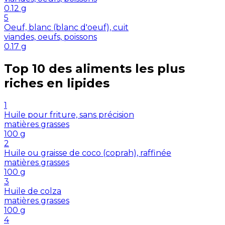
0.12
g
5
Oeuf, blanc (blanc d'oeuf), cuit
viandes, oeufs, poissons
0.17
g
Top 10 des aliments les plus
riches en
lipides
1
Huile pour friture, sans précision
matières grasses
100
g
2
Huile ou graisse de coco (coprah), raffinée
matières grasses
100
g
3
Huile de colza
matières grasses
100
g
4