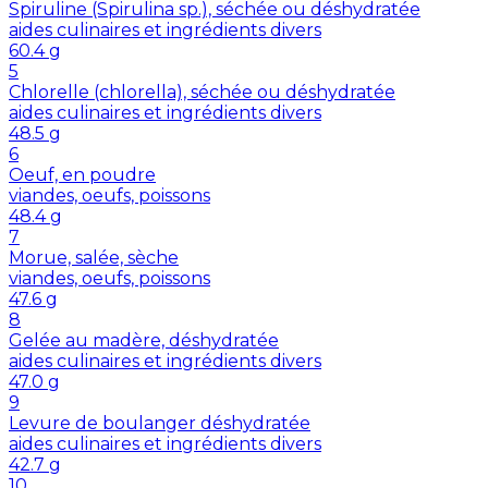
Spiruline (Spirulina sp.), séchée ou déshydratée
aides culinaires et ingrédients divers
60.4
g
5
Chlorelle (chlorella), séchée ou déshydratée
aides culinaires et ingrédients divers
48.5
g
6
Oeuf, en poudre
viandes, oeufs, poissons
48.4
g
7
Morue, salée, sèche
viandes, oeufs, poissons
47.6
g
8
Gelée au madère, déshydratée
aides culinaires et ingrédients divers
47.0
g
9
Levure de boulanger déshydratée
aides culinaires et ingrédients divers
42.7
g
10