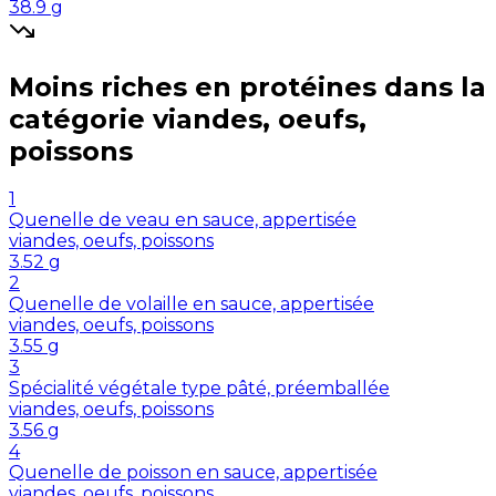
38.9
g
Moins riches en
protéines
dans la
catégorie
viandes, oeufs,
poissons
1
Quenelle de veau en sauce, appertisée
viandes, oeufs, poissons
3.52
g
2
Quenelle de volaille en sauce, appertisée
viandes, oeufs, poissons
3.55
g
3
Spécialité végétale type pâté, préemballée
viandes, oeufs, poissons
3.56
g
4
Quenelle de poisson en sauce, appertisée
viandes, oeufs, poissons