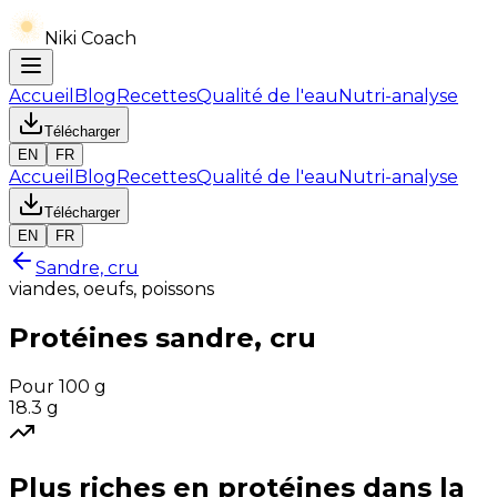
Niki Coach
Accueil
Blog
Recettes
Qualité de l'eau
Nutri-analyse
Télécharger
EN
FR
Accueil
Blog
Recettes
Qualité de l'eau
Nutri-analyse
Télécharger
EN
FR
Sandre, cru
viandes, oeufs, poissons
Protéines
sandre, cru
Pour 100 g
18.3
g
Plus riches en
protéines
dans la