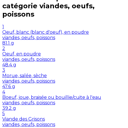
catégorie
viandes, oeufs,
poissons
1
Oeuf, blanc (blanc d'oeuf), en poudre
viandes, oeufs, poissons
81.1
g
2
Oeuf, en poudre
viandes, oeufs, poissons
48.4
g
3
Morue, salée, sèche
viandes, oeufs, poissons
47.6
g
4
Boeuf, joue, braisée ou bouillie/cuite à l'eau
viandes, oeufs, poissons
39.2
g
5
Viande des Grisons
viandes, oeufs, poissons