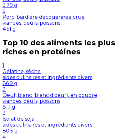
3.79
g
5
Porc, bardière découennée crue
viandes, oeufs, poissons
4.51
g
Top 10 des aliments les plus
riches en
protéines
1
Gélatine, sèche
aides culinaires et ingrédients divers
86.9
g
2
Oeuf, blanc (blanc d'oeuf), en poudre
viandes, oeufs, poissons
81.1
g
3
Isolat de soja
aides culinaires et ingrédients divers
80.5
g
4