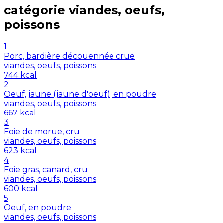
catégorie
viandes, oeufs,
poissons
1
Porc, bardière découennée crue
viandes, oeufs, poissons
744
kcal
2
Oeuf, jaune (jaune d'oeuf), en poudre
viandes, oeufs, poissons
667
kcal
3
Foie de morue, cru
viandes, oeufs, poissons
623
kcal
4
Foie gras, canard, cru
viandes, oeufs, poissons
600
kcal
5
Oeuf, en poudre
viandes, oeufs, poissons