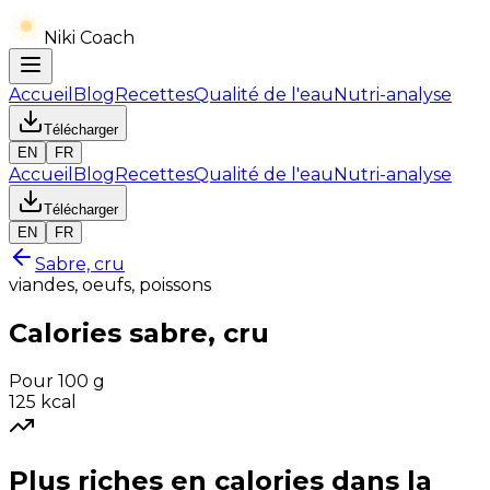
Niki Coach
Accueil
Blog
Recettes
Qualité de l'eau
Nutri-analyse
Télécharger
EN
FR
Accueil
Blog
Recettes
Qualité de l'eau
Nutri-analyse
Télécharger
EN
FR
Sabre, cru
viandes, oeufs, poissons
Calories
sabre, cru
Pour 100 g
125
kcal
Plus riches en
calories
dans la