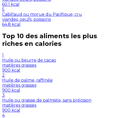
60.1
kcal
5
Cabillaud ou morue du Pacifique, cru
viandes, oeufs, poissons
64.8
kcal
Top 10 des aliments les plus
riches en
calories
1
Huile ou beurre de cacao
matières grasses
900
kcal
2
Huile de palme, raffinée
matières grasses
900
kcal
3
Huile ou graisse de palmiste, sans précision
matières grasses
900
kcal
4