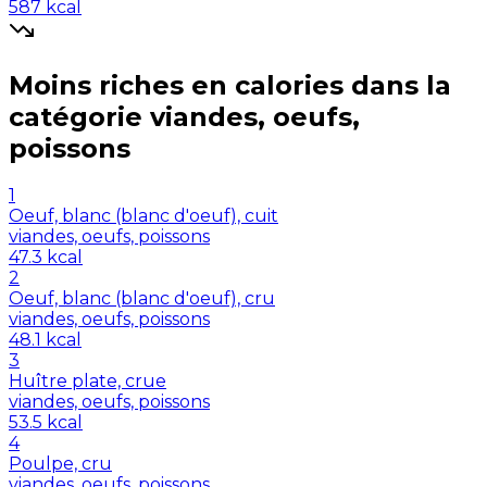
587
kcal
Moins riches en
calories
dans la
catégorie
viandes, oeufs,
poissons
1
Oeuf, blanc (blanc d'oeuf), cuit
viandes, oeufs, poissons
47.3
kcal
2
Oeuf, blanc (blanc d'oeuf), cru
viandes, oeufs, poissons
48.1
kcal
3
Huître plate, crue
viandes, oeufs, poissons
53.5
kcal
4
Poulpe, cru
viandes, oeufs, poissons