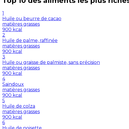
Top 10 des aliments les plus riche
1
Huile ou beurre de cacao
matières grasses
900
kcal
2
Huile de palme, raffinée
matières grasses
900
kcal
3
Huile ou graisse de palmiste, sans précision
matières grasses
900
kcal
4
Saindoux
matières grasses
900
kcal
5
Huile de colza
matières grasses
900
kcal
6
Huile de noisette