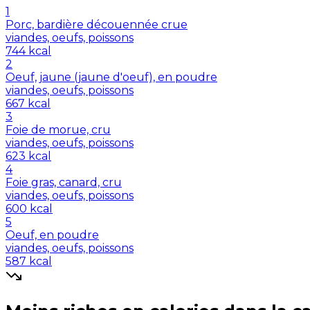
1
Porc, bardière découennée crue
viandes, oeufs, poissons
744
kcal
2
Oeuf, jaune (jaune d'oeuf), en poudre
viandes, oeufs, poissons
667
kcal
3
Foie de morue, cru
viandes, oeufs, poissons
623
kcal
4
Foie gras, canard, cru
viandes, oeufs, poissons
600
kcal
5
Oeuf, en poudre
viandes, oeufs, poissons
587
kcal