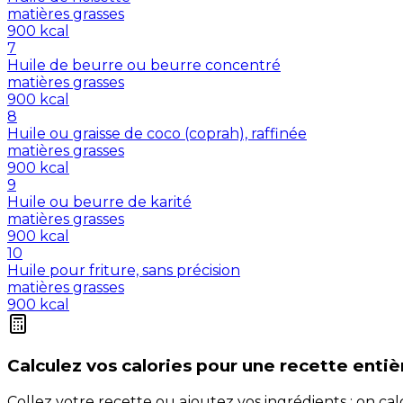
matières grasses
900
kcal
7
Huile de beurre ou beurre concentré
matières grasses
900
kcal
8
Huile ou graisse de coco (coprah), raffinée
matières grasses
900
kcal
9
Huile ou beurre de karité
matières grasses
900
kcal
10
Huile pour friture, sans précision
matières grasses
900
kcal
Calculez vos
calories
pour une recette entiè
Collez votre recette ou ajoutez vos ingrédients : on c