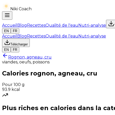
Niki Coach
Accueil
Blog
Recettes
Qualité de l'eau
Nutri-analyse
EN
FR
Accueil
Blog
Recettes
Qualité de l'eau
Nutri-analyse
Télécharger
EN
FR
Rognon, agneau, cru
viandes, oeufs, poissons
Calories
rognon, agneau, cru
Pour 100 g
93.9
kcal
Plus riches en
calories
dans la cat