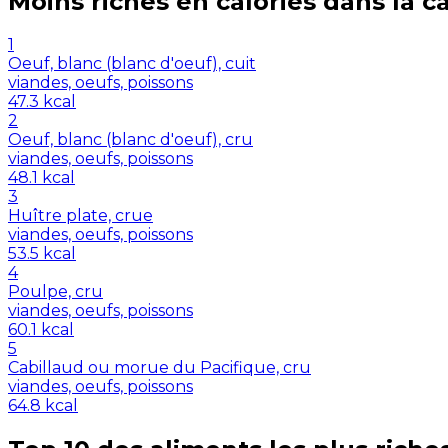
Moins riches en
calories
dans la c
1
Oeuf, blanc (blanc d'oeuf), cuit
viandes, oeufs, poissons
47.3
kcal
2
Oeuf, blanc (blanc d'oeuf), cru
viandes, oeufs, poissons
48.1
kcal
3
Huître plate, crue
viandes, oeufs, poissons
53.5
kcal
4
Poulpe, cru
viandes, oeufs, poissons
60.1
kcal
5
Cabillaud ou morue du Pacifique, cru
viandes, oeufs, poissons
64.8
kcal