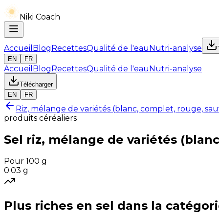
Niki Coach
Accueil
Blog
Recettes
Qualité de l'eau
Nutri-analyse
EN
FR
Accueil
Blog
Recettes
Qualité de l'eau
Nutri-analyse
Télécharger
EN
FR
Riz, mélange de variétés (blanc, complet, rouge, sauv
produits céréaliers
Sel
riz, mélange de variétés (blanc
Pour 100 g
0.03
g
Plus riches en
sel
dans la catégor