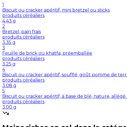
1
Biscuit ou cracker apéritif, mini bretzel ou sticks
produits céréaliers
4.43
g
2
Bretzel, pain frais
produits céréaliers
3.35
g
3
Feuille de brick ou khatfa, préemballée
produits céréaliers
3.25
g
4
Biscuit ou cracker apéritif, soufflé, goût pomme de ter
produits céréaliers
3.08
g
5
Biscuit ou cracker apéritif, à base de blé, nature, allég
produits céréaliers
3.00
g