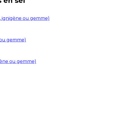
s en
sel
in, ignigène ou gemme)
ne ou gemme)
nigène ou gemme)