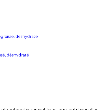
graissé, déshydraté
ssé, déshydraté
alcule automatiquement les valeurs nutritionnelles.