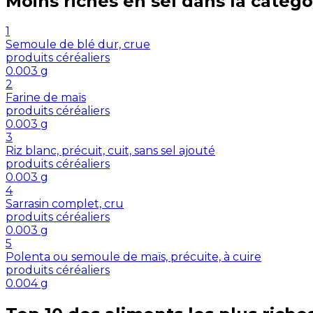
Moins riches en
sel
dans la catégo
1
Semoule de blé dur, crue
produits céréaliers
0.003
g
2
Farine de maïs
produits céréaliers
0.003
g
3
Riz blanc, précuit, cuit, sans sel ajouté
produits céréaliers
0.003
g
4
Sarrasin complet, cru
produits céréaliers
0.003
g
5
Polenta ou semoule de maïs, précuite, à cuire
produits céréaliers
0.004
g