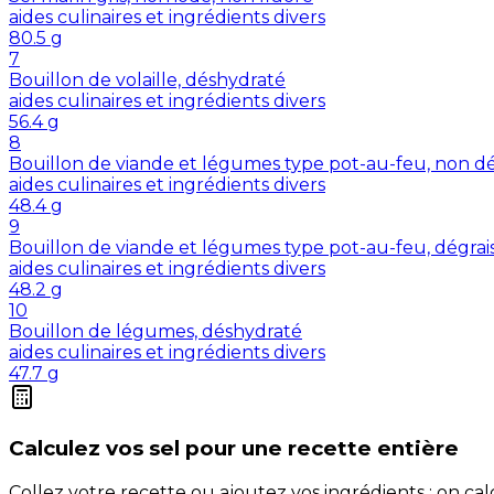
aides culinaires et ingrédients divers
80.5
g
7
Bouillon de volaille, déshydraté
aides culinaires et ingrédients divers
56.4
g
8
Bouillon de viande et légumes type pot-au-feu, non dé
aides culinaires et ingrédients divers
48.4
g
9
Bouillon de viande et légumes type pot-au-feu, dégrai
aides culinaires et ingrédients divers
48.2
g
10
Bouillon de légumes, déshydraté
aides culinaires et ingrédients divers
47.7
g
Calculez vos
sel
pour une recette entière
Collez votre recette ou ajoutez vos ingrédients : on c