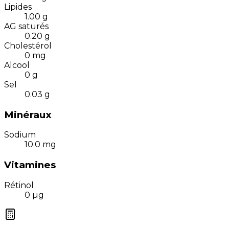
Lipides
1.00
g
AG saturés
0.20
g
Cholestérol
0
mg
Alcool
0
g
Sel
0.03
g
Minéraux
Sodium
10.0
mg
Vitamines
Rétinol
0
µg