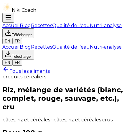
Niki Coach
Accueil
Blog
Recettes
Qualité de l'eau
Nutri-analyse
Télécharger
EN
FR
Accueil
Blog
Recettes
Qualité de l'eau
Nutri-analyse
Télécharger
EN
FR
Tous les aliments
produits céréaliers
Riz, mélange de variétés (blanc,
complet, rouge, sauvage, etc.),
cru
pâtes, riz et céréales · pâtes, riz et céréales crus