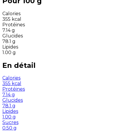
Pour 100 g
Calories
355
kcal
Protéines
7.14
g
Glucides
78.1
g
Lipides
1.00
g
En détail
Calories
355
kcal
Protéines
7.14
g
Glucides
78.1
g
Lipides
1.00
g
Sucres
0.50
g