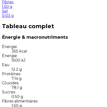
Fibres
1.50
g
Sel
0.03
g
Tableau complet
Énergie & macronutriments
Énergie
355
kcal
Énergie
1500
kJ
Eau
12.2
g
Protéines
7.14
g
Glucides
78.1
g
Sucres
0.50
g
Fibres alimentaires
1.50
g