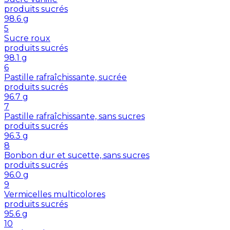
produits sucrés
98.6
g
5
Sucre roux
produits sucrés
98.1
g
6
Pastille rafraîchissante, sucrée
produits sucrés
96.7
g
7
Pastille rafraîchissante, sans sucres
produits sucrés
96.3
g
8
Bonbon dur et sucette, sans sucres
produits sucrés
96.0
g
9
Vermicelles multicolores
produits sucrés
95.6
g
10