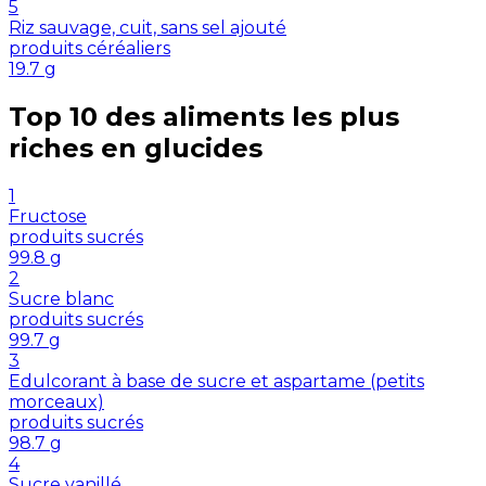
5
Riz sauvage, cuit, sans sel ajouté
produits céréaliers
19.7
g
Top 10 des aliments les plus
riches en
glucides
1
Fructose
produits sucrés
99.8
g
2
Sucre blanc
produits sucrés
99.7
g
3
Edulcorant à base de sucre et aspartame (petits
morceaux)
produits sucrés
98.7
g
4
Sucre vanillé