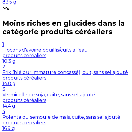
83.5
g
Moins riches en
glucides
dans la
catégorie
produits céréaliers
1
Flocons d'avoine bouillis/cuits à l'eau
produits céréaliers
10.3
g
2
Frik (blé dur immature concassé), cuit, sans sel ajouté
produits céréaliers
14.0
g
3
Vermicelle de soja, cuite, sans sel ajouté
produits céréaliers
14.4
g
4
Polenta ou semoule de maïs, cuite, sans sel ajouté
produits céréaliers
16.9
g