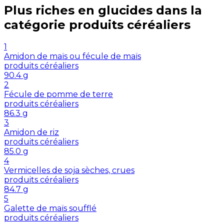
Plus riches en
glucides
dans la
catégorie
produits céréaliers
1
Amidon de maïs ou fécule de maïs
produits céréaliers
90.4
g
2
Fécule de pomme de terre
produits céréaliers
86.3
g
3
Amidon de riz
produits céréaliers
85.0
g
4
Vermicelles de soja sèches, crues
produits céréaliers
84.7
g
5
Galette de maïs soufflé
produits céréaliers