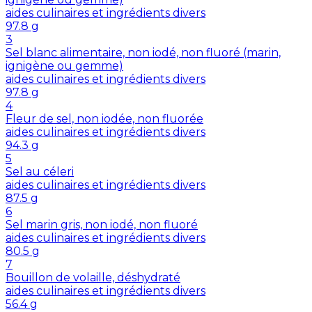
aides culinaires et ingrédients divers
97.8
g
3
Sel blanc alimentaire, non iodé, non fluoré (marin,
ignigène ou gemme)
aides culinaires et ingrédients divers
97.8
g
4
Fleur de sel, non iodée, non fluorée
aides culinaires et ingrédients divers
94.3
g
5
Sel au céleri
aides culinaires et ingrédients divers
87.5
g
6
Sel marin gris, non iodé, non fluoré
aides culinaires et ingrédients divers
80.5
g
7
Bouillon de volaille, déshydraté
aides culinaires et ingrédients divers
56.4
g