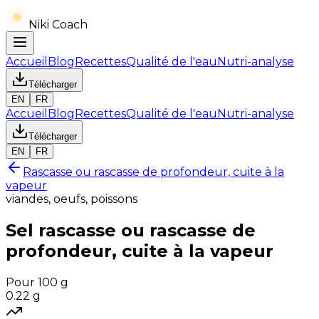
Niki Coach
Accueil
Blog
Recettes
Qualité de l'eau
Nutri-analyse
Télécharger
EN
FR
Accueil
Blog
Recettes
Qualité de l'eau
Nutri-analyse
Télécharger
EN
FR
Rascasse ou rascasse de profondeur, cuite à la
vapeur
viandes, oeufs, poissons
Sel
rascasse ou rascasse de
profondeur, cuite à la vapeur
Pour 100 g
0.22
g