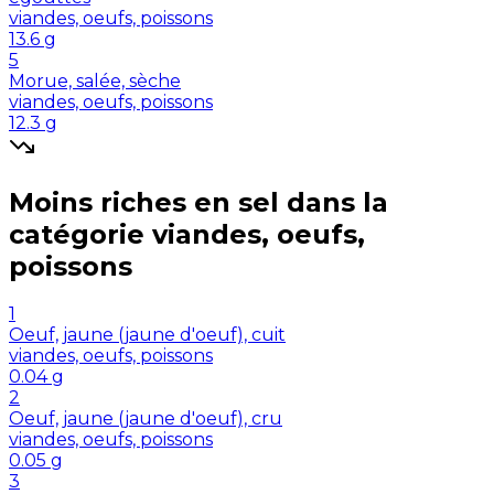
viandes, oeufs, poissons
13.6
g
5
Morue, salée, sèche
viandes, oeufs, poissons
12.3
g
Moins riches en
sel
dans la
catégorie
viandes, oeufs,
poissons
1
Oeuf, jaune (jaune d'oeuf), cuit
viandes, oeufs, poissons
0.04
g
2
Oeuf, jaune (jaune d'oeuf), cru
viandes, oeufs, poissons
0.05
g
3