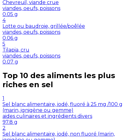
Chevreuil, viande crue
viandes, oeufs, poissons
0.05
g
4
Lotte ou baudroie, grillée/poêlée
viandes, oeufs, poissons
0.06
g
5
Tilapia, cru
viandes, oeufs, poissons
0.07
g
Top 10 des aliments les plus
riches en
sel
1
Sel blanc alimentaire, iodé, fluoré à 25 mg /100 g
(marin, ignigène ou gemme)
aides culinaires et ingrédients divers
97.8
g
2
Sel blanc alimentaire, iodé, non fluoré (marin,
ignigène ou gemme)